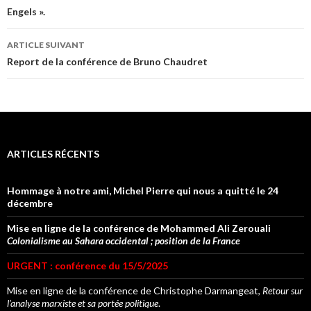
articles
Engels ».
ARTICLE SUIVANT
Report de la conférence de Bruno Chaudret
ARTICLES RÉCENTS
Hommage à notre ami, Michel Pierre qui nous a quitté le 24
décembre
Mise en ligne de la conférence de Mohammed Ali Zerouali
Colonialisme au Sahara occidental ; position de la France
URGENT : conférence du 15/5/2025
Mise en ligne de la conférence de Christophe Darmangeat,
Retour sur
l’analyse marxiste et sa portée politique
.