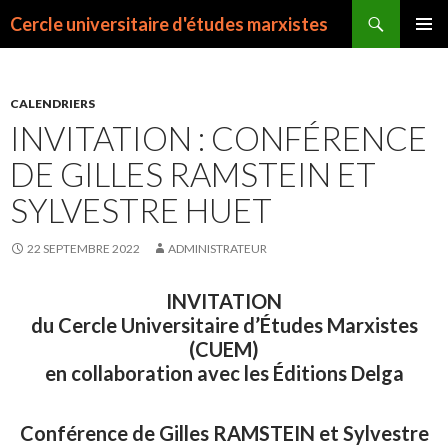
Recherche
Cercle universitaire d'études marxistes
ALLER
MENU
AU
PRINCI
CONTENU
CALENDRIERS
INVITATION : CONFÉRENCE
DE GILLES RAMSTEIN ET
SYLVESTRE HUET
22 SEPTEMBRE 2022
ADMINISTRATEUR
INVITATION
du Cercle Universitaire d’Études Marxistes
(CUEM)
en collaboration avec les Éditions Delga
Conférence de Gilles RAMSTEIN et Sylvestre