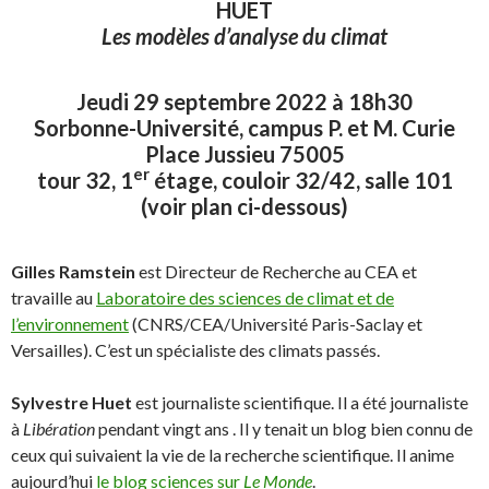
HUET
Les modèles d’analyse du climat
Jeudi 29 septembre 2022 à 18h30
Sorbonne-Université, campus P. et M. Curie
Place Jussieu 75005
er
tour 32, 1
étage, couloir 32/42, salle 101
(voir plan ci-dessous)
Gilles Ramstein
est Directeur de Recherche au CEA et
travaille au
Laboratoire des sciences de climat et de
l’environnement
(CNRS/CEA/Université Paris-Saclay et
Versailles). C’est un spécialiste des climats passés.
Sylvestre Huet
est journaliste scientifique. Il a été journaliste
à
Libération
pendant vingt ans . Il y tenait un blog bien connu de
ceux qui suivaient la vie de la recherche scientifique. Il anime
aujourd’hui
le blog sciences sur
Le Monde
.