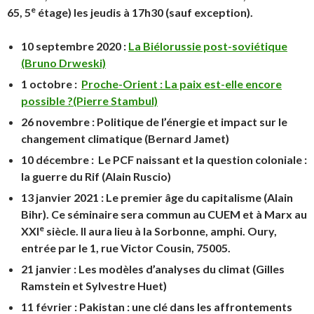
e
65, 5
étage) les jeudis à 17h30 (sauf exception).
10 septembre 2020 :
La Biélorussie post-soviétique
(Bruno Drweski)
1 octobre :
Proche-Orient : La paix est-elle encore
possible ?
(Pierre Stambul)
26 novembre :
Politique de l’énergie et impact sur le
changement climatique
(Bernard Jamet)
10 décembre :
Le PCF naissant et la question coloniale :
la guerre du Rif
(Alain Ruscio)
13 janvier 2021 :
Le premier âge du capitalisme
(Alain
Bihr). Ce séminaire sera commun au CUEM et à Marx au
e
XXI
siècle. Il aura lieu à la Sorbonne, amphi. Oury,
entrée par le 1, rue Victor Cousin, 75005.
21 janvier :
Les modèles d’analyses du climat
(Gilles
Ramstein et Sylvestre Huet)
11 février :
Pakistan : une clé dans les affrontements