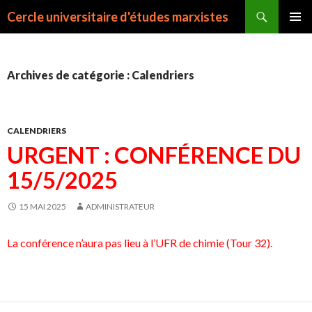
Recherche
Cercle universitaire d'études marxistes
ALLER
MENU
AU
PRINCI
CONTENU
Archives de catégorie : Calendriers
CALENDRIERS
URGENT : CONFÉRENCE DU
15/5/2025
15 MAI 2025
ADMINISTRATEUR
La conférence n’aura pas lieu à l’UFR de chimie (Tour 32).