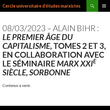
Recherche
Cercle universitaire d'études marxistes
ALLER
MENU
AU
PRINCI
CONTENU
08/03/2023 – ALAIN BIHR :
LE PREMIER ÂGE DU
CAPITALISME
, TOMES 2 ET 3,
EN COLLABORATION AVEC
E
LE SÉMINAIRE
MARX XXI
SIÈCLE, SORBONNE
Contenus à venir.