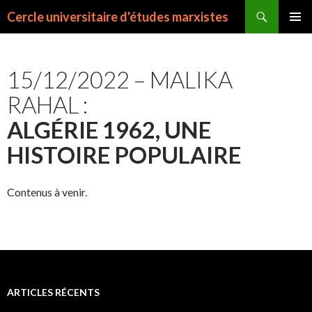
Recherche
Cercle universitaire d'études marxistes
ALLER
MENU
AU
PRINCI
CONTENU
15/12/2022 – MALIKA
RAHAL :
ALGÉRIE 1962, UNE
HISTOIRE POPULAIRE
Contenus à venir.
ARTICLES RÉCENTS