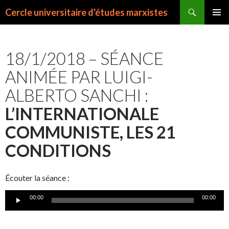
Recherche
Cercle universitaire d'études marxistes
ALLER
MENU
AU
PRINCI
CONTENU
18/1/2018 – SÉANCE
ANIMÉE PAR LUIGI-
ALBERTO SANCHI :
L’INTERNATIONALE
COMMUNISTE, LES 21
CONDITIONS
Écouter la séance :
Lecteur
00:00
00:00
audio