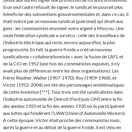
Si un seul cadre refusait de signer, le syndicat ne pouvait plus
bénéficier des subventions gouvernementales et, dans ce cas, il
était évincé par un nouveau syndicat (patronal) qui disait aux
gens : les commu­nistes envoient votre argent à Moscou. Une
seule fédération syndicale a survécu : celle des tra­vailleurs de
l’industrie électrique qui reste, encore aujourd’hui, la plus
progressiste. En fait, la guerre froide a créé un nouveau
syndicalisme « collaborationniste » avec la fusion de L’AFL et
de la CIO en 1952 (une fois les communistes expulsés, il n’y
avait plus de différences entre les deux organisations). Les
frères Reuther, Walter (1907-1970), Roy (1909-1968), et
Victor (1912-2004) ont été des personnages emblématiques
de cette évolution [
***
]. Tous trois ont été syndicalistes dans
l’industrie automobile de Detroit (Ford puis GM) entre la fin
des années 1920 et la fin des années 1930 où ils participèrent
aux luttes qui fondèrent l’UAW (
Union of Automobile Workers
).
A cette époque, Victor était proche des communistes mais,
après la guerre et au début de la guerre froide, il est venu en