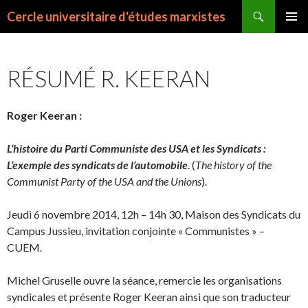
Recherche
Cercle universitaire d'études marxistes
ALLER
MENU
AU
PRINCI
CONTENU
RÉSUMÉ R. KEERAN
Roger Keeran :
L’histoire du Parti Communiste des USA et les Syndicats :
L’exemple des syndi­cats de l’automobile
. (
The history of the
Communist Party of the USA and the Unions
).
Jeudi 6 novembre 2014, 12h – 14h 30, Maison des Syndicats du
Campus Jussieu, invitation conjointe « Communistes » –
CUEM.
Michel Gruselle ouvre la séance, remercie les organisations
syndicales et présente Roger Keeran ainsi que son traducteur