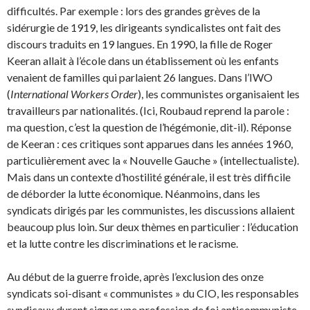
difficultés. Par exemple : lors des grandes grèves de la
sidérurgie de 1919, les dirigeants syndicalistes ont fait des
discours traduits en 19 langues. En 1990, la fille de Roger
Keeran allait à l’école dans un établissement où les enfants
venaient de familles qui parlaient 26 langues. Dans l’IWO
(
International Workers Order
), les communistes organisaient les
travailleurs par nationali­tés. (Ici, Roubaud reprend la parole :
ma question, c’est la question de l’hégémonie, dit-il). Répon­se
de Keeran : ces critiques sont apparues dans les années 1960,
particulièrement avec la « Nou­velle Gauche » (intellectualiste).
Mais dans un contexte d’hostilité générale, il est très difficile
de déborder la lutte économique. Néanmoins, dans les
syndicats dirigés par les communistes, les discussions allaient
beaucoup plus loin. Sur deux thèmes en particulier : l’éducation
et la lutte contre les discriminations et le racisme.
Au début de la guerre froide, après l’exclusion des onze
syndicats soi-disant « communistes » du CIO, les responsables
syndicaux durent signer une profession de foi anticommuniste.