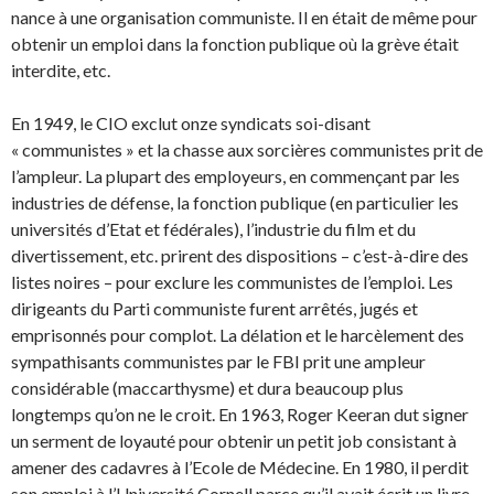
nance à une organisation communiste. Il en était de même pour
obtenir un emploi dans la fonc­tion publique où la grève était
interdite, etc.
En 1949, le CIO exclut onze syndicats soi-disant
« communistes » et la chasse aux sorcières com­munistes prit de
l’ampleur. La plupart des employeurs, en commençant par les
industries de défense, la fonction publique (en particulier les
universités d’Etat et fédérales), l’industrie du film et du
divertissement, etc. prirent des dispositions – c’est-à-dire des
listes noires – pour exclure les communistes de l’emploi. Les
dirigeants du Parti communiste furent arrêtés, jugés et
emprisonnés pour complot. La délation et le harcèlement des
sympathisants communistes par le FBI prit une ampleur
considérable (maccarthysme) et dura beaucoup plus
longtemps qu’on ne le croit. En 1963, Roger Keeran dut signer
un serment de loyauté pour obtenir un petit job consistant à
ame­ner des cadavres à l’Ecole de Médecine. En 1980, il perdit
son emploi à l’Université Cornell parce qu’il avait écrit un livre