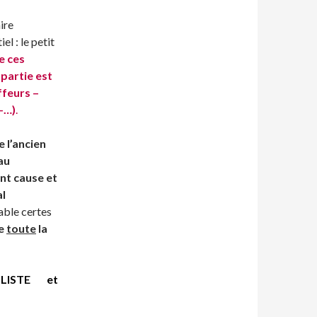
ire
l : le petit
e ces
partie est
ffeurs –
-
…
)
.
e
l’ancien
au
nt cause et
al
ble certes
e
toute
la
OLISTE
et