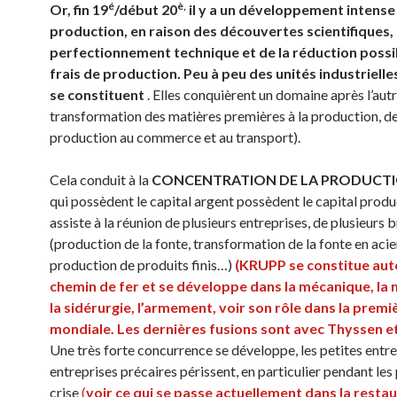
é
è,
Or, fin 19
/début 20
i
l y a
un
développement intense 
production, en raison
des découvertes scientifiques,
perfectionnement technique et de la réduction possi
frais de production.
P
eu à peu des unités industriel
se constituent
. Elles conquièrent un domaine après l’autr
transformation des matières premières à la production, de
production au commerce et au transport).
Cela conduit à la
CONCENTRATION DE LA PRODUCT
qui possèdent le capital argent possèdent le capital produ
assiste à la réunion de plusieurs entreprises, de plusieurs 
(production de la fonte, transformation de la fonte en acie
production de produits finis…)
(
KRUPP
se constitue aut
chemin de fer
et se développe dans la mécanique, la m
la sidérurgie, l’armement, voir son rôle dans la premi
mondiale. Les dernières fusions sont avec Thyssen 
Une très forte concurrence se développe, les petites entre
entreprises précaires périssent, en particulier pendant les
crise
(
voir ce qui se passe actuellement
dans la resta