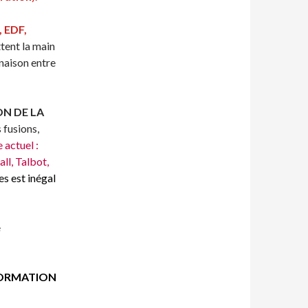
,
EDF,
ttent la main
naison entre
N DE LA
 fusions,
e
actuel :
ll, Talbot,
s est inégal
e
ORMATION