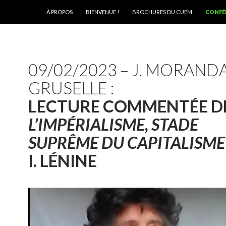
ALLER AU CONTENU
À PROPOS
BIENVENUE !
BROCHURES DU CUEM
CONFÉ
09/02/2023 – J. MORANDA
GRUSELLE :
LECTURE COMMENTÉE D
L’IMPÉRIALISME, STADE
SUPRÊME DU CAPITALISME
I. LÉNINE
Lecteur
vidéo