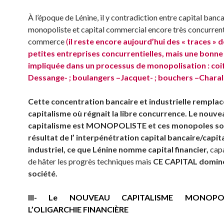
À l’époque de Lénine, il y contradiction entre capital banca
monopoliste et capital commercial encore très concurrentie
commerce
(
il reste encore aujourd’hui des « traces »
d
petites entreprises concurrentielles,
mais
une bonne 
impliquée dans un processus
de
monopol
i
s
ation
: coi
Dessange- ;
boulangers –
Jacquet- ;
bouchers –
Charal
Cette concentration bancaire et industrielle
remplac
capitalisme où régnait la libre concurrence.
L
e nouve
capitalisme
est
MONOPOLISTE
et
ces monopoles
so
résultat
de
l’
interpénétration capital bancaire/capit
industriel,
ce que Lénine nomme
capital financier,
capa
de hâter les progrès techniques mais
CE
CAPITAL
domin
société
.
III- Le NOUVEAU CAPITALISME MONOP
L’
OLIGARCHIE FINANCIÈRE