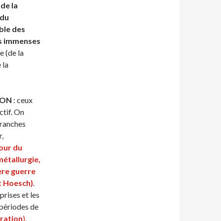
de la
du
ble des
les immenses
e (de la
 la
ION
: ceux
ctif. On
branches
r,
our du
étallurgie,
ère guerre
et Hoesch
)
.
prises et les
 périodes de
uration
).