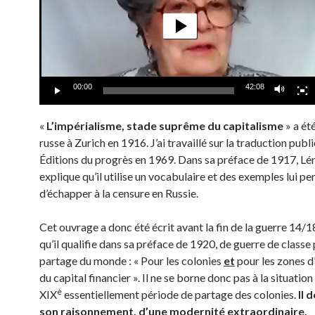
00:00
42:08
«
L’impérialisme, stade suprême du capitalisme
» a ét
russe à Zurich en 1916. J’ai travaillé sur la traduction publi
Éditions du progrès en 1969. Dans sa préface de 1917, Lé
explique qu’il utilise un vocabulaire et des exemples lui p
d’échapper à la censure en Russie.
Cet ouvrage a donc été écrit avant la fin de la guerre 14/1
qu’il qualifie dans sa préface de 1920, de guerre de classe 
partage du monde : « Pour les colonies
et
pour les zones d
du capital financier ». Il ne se borne donc pas à la situation 
è
XIX
essentiellement période de partage des colonies.
Il 
son raisonnement, d’une modernité extraordinaire.