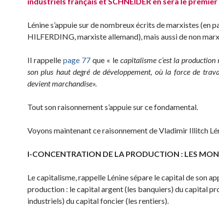
industriels français et SCHNEIDER
en
sera le premier
Lénine s’appuie sur de nombreux écrits de marxistes (en pa
HILFERDING, marxiste allemand), mais aussi de non marx
Il rappelle
page 77
que « le
capitalisme c’est la productio
son plus haut degré de développement, où la force de trav
devient marchandise».
Tout son raisonnement s’appuie sur ce fondamental.
Voyons maintenant ce raisonnement de Vladimir Illitch Lé
I-CONCENTRATION DE LA PRODUCTION : LES MO
Le capitalisme, rappelle Lénine sépare le capital de son app
production : le capital argent (les banquiers) du capital pr
industriels) du capital foncier (les rentiers).