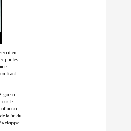
é écrit en
ée par les
nine
ermettant
8, guerre
pour le
’influence
de la fin du
développe