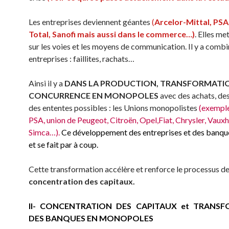
Les entreprises deviennent géantes
(
Arcelor-Mittal,
PSA
Total, Sanofi
mais aussi
dans le
commerce…)
. Elles me
sur les voies et les moyens de communication. Il y a combi
entreprises : faillites, rachats…
Ainsi il y a
DANS LA PRODUCTION,
TRANSFORMATIO
CONCURRENCE EN MONOPOLES
avec des achats, des
des ententes possibles : les Unions monopolistes
(exempl
PSA, union
de
Peugeot, Citroën, Opel,Fiat, Chrysler, Vauxha
Simca…).
Ce développement des entreprises et des banque
et
se fait par à coup
.
Cette transformation accélère et renforce le processus d
concentration des capitaux.
II-
CONCENTRATION
DES
CAPITAUX
et TRANSF
DES BANQUES EN MONOPOLES