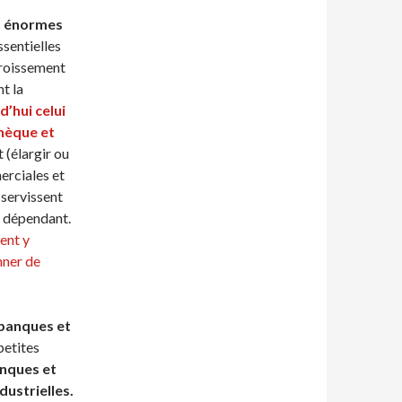
s énormes
ssentielles
ccroissement
t la
rd’hui
celui
chèque
et
 (élargir ou
erciales et
asservissent
us dépendant.
vent y
nner de
banques et
petites
nques et
dustrielles.