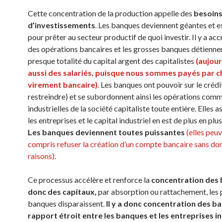
Cette concentration de la production appelle des
besoin
d’investissements
. Les banques deviennent géantes et e
pour prêter au secteur productif de quoi investir. Il y a a
des opérations bancaires et les grosses banques détiennen
presque totalité du capital argent des capitalistes
(aujou
aussi des salariés,
puis
que nous sommes payés par 
virement bancaire
)
.
Les banques ont pouvoir sur le crédit
restreindre) et se subordonnent ainsi les opérations comm
industrielles de la société capitaliste toute entière. Elles 
les entreprises et le capital industriel en est de plus en pl
Les banques
deviennent toutes puissantes
(elles peu
compris refuser la création d’un compte bancaire sans do
raisons).
Ce processus accélère et renforce la
concentration des 
donc des capitaux,
par absorption ou rattachement, les 
banques disparaissent.
Il y a
donc
concentration des ba
rapport étroit entre les banques et les entreprises in