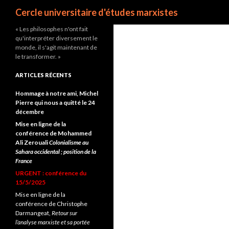
Recherche
Cercle universitaire d'études marxistes
« Les philosophes n'ont fait
qu'interpréter diversement le
monde, il s'agit maintenant de
le transformer. »
ARTICLES RÉCENTS
Hommage à notre ami, Michel
Pierre qui nous a quitté le 24
décembre
Mise en ligne de la
conférence de Mohammed
Ali Zerouali
Colonialisme au
Sahara occidental ; position de la
France
URGENT : conférence du
15/5/2025
Mise en ligne de la
conférence de Christophe
Darmangeat,
Retour sur
l’analyse marxiste et sa portée