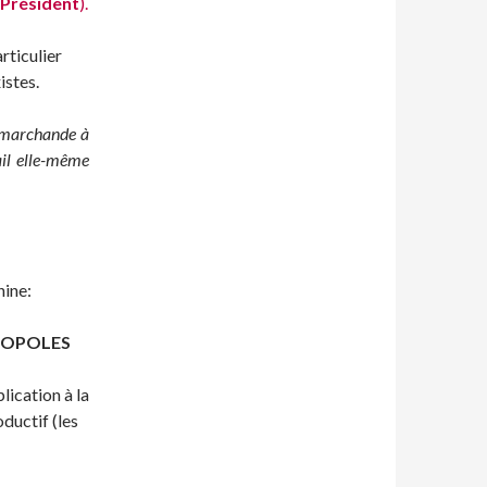
 Président
).
rticulier
istes.
n marchande à
ail elle-même
nine:
NOPOLES
lication à la
oductif (les