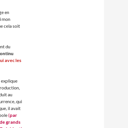
ge en
ai mon
e cela soit
ent du
continu
hu
i avec les
,
explique
production,
duit au
urrence, qui
ue, il avait
opole
(
par
 de grands