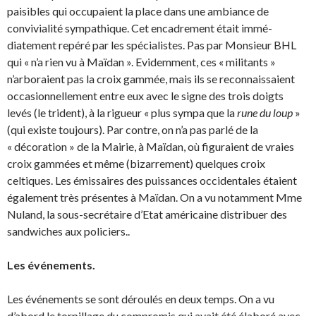
paisibles qui occupaient la place dans une ambiance de
convivialité sympathique. Cet encadrement était immé­
diatement repéré par les spécialistes. Pas par Monsieur BHL
qui « n’a rien vu à Maïdan ». Evidem­ment, ces « militants »
n’arboraient pas la croix gammée, mais ils se reconnaissaient
occasionnelle­ment entre eux avec le signe des trois doigts
levés (le trident), à la rigueur « plus sympa que la
rune du loup
»
(qui existe toujours). Par contre, on n’a pas parlé de la
« décoration » de la Mairie, à Maïdan, où figuraient de vraies
croix gammées et même (bizarrement) quelques croix
celtiques. Les émissaires des puissances occidentales étaient
également très présentes à Maïdan. On a vu notamment Mme
Nuland, la sous-secrétaire d’Etat américaine distribuer des
sandwiches aux policiers..
Les événements.
Les événements se sont déroulés en deux temps. On a vu
d’abord le torpillage du compromis qui avait été élaboré avec