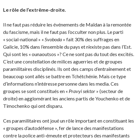
Le rôle de l’extrême-droite.
Il ne faut pas réduire les événements de Maïdan à la remontée
du fascisme, mais il ne faut pas l’occulter non plus. Le parti
« social-national » «
Svoboda
» fait 30% des suffrages en
Galicie, 10% dans l’ensemble du pays et n’existe pas dans l’Est.
Qui sont les « ounaoutsos »? Ce ne sont pas du tout des excités.
C’est une constellation de milices aguerries et de groupes
paramilitaires discipli­nés. Ils ont des camps d’entraînement et
beaucoup sont allés se battre en Tchétchénie. Mais ce type
d’informations n’intéresse personne dans les media. Ces
groupes se sont constitués en «
Pra­vyi sektor
» (secteur de
droite) en agglomérant les anciens partis de Youchenko et de
Timochenko qui ont disparu.
Ces paramilitaires ont joué un rôle important en constituant les
« groupes d’autodéfense », fer de lance des manifestations
contre la police anti-émeute et protecteurs des manifestants