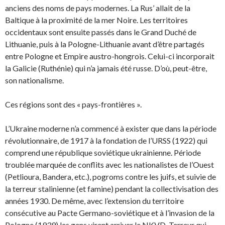
anciens des noms de pays modernes. La Rus’ allait de la
Baltique à la proximité de la mer Noire. Les territoires
occidentaux sont ensuite passés dans le Grand Duché de
Lithuanie, puis à la Pologne-Lithuanie avant d’être partagés
entre Pologne et Empire austro-hongrois. Celui-ci incorporait
la Galicie (Ruthénie) qui n’a jamais été russe. D’où, peut-être,
son nationalisme.
Ces régions sont des « pays-frontières ».
L’Ukraine moderne n’a commencé à exister que dans la période
révolutionnaire, de 1917 à la fon­dation de l’URSS (1922) qui
comprend une république soviétique ukrainienne. Période
troublée marquée de conflits avec les nationalistes de l’Ouest
(Petlioura, Bandera, etc.), pogroms contre les juifs, et suivie de
la terreur stalinienne (et famine) pendant la collectivisation des
années 1930. De même, avec l’extension du territoire
consécutive au Pacte Germano-soviétique et à l’invasion de la
Pologne (1939) les gens virent arriver le NKVD. Terreur qui