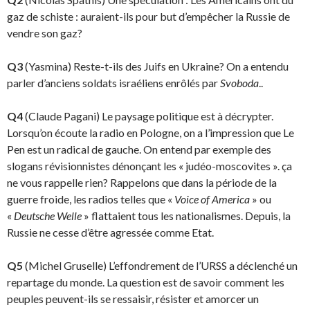
gaz de schiste : auraient-ils pour but d’empêcher la Russie de
vendre son gaz?
Q3
(Yasmina) Reste-t-ils des Juifs en Ukraine? On a entendu
parler d’anciens soldats israéliens enrôlés par
Svoboda
..
Q4
(Claude Pagani) Le paysage politique est à décrypter.
Lorsqu’on écoute la radio en Pologne, on a l’impression que Le
Pen est un radical de gauche. On entend par exemple des
slogans révi­sionnistes dénonçant les « judéo-moscovites ». ça
ne vous rappelle rien? Rappelons que dans la période de la
guerre froide, les radios telles que «
Voice of America
» ou
«
Deutsche Welle
» flat­taient tous les nationalismes. Depuis, la
Russie ne cesse d’être agressée comme Etat.
Q5
(Michel Gruselle) L’effondrement de l’URSS a déclenché un
repartage du monde. La question est de savoir comment les
peuples peuvent-ils se ressaisir, résister et amorcer un