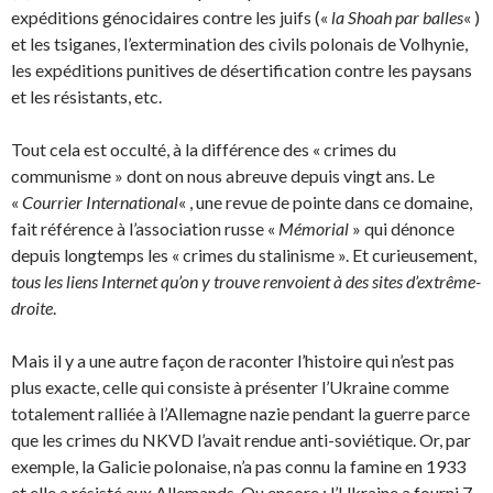
expéditions génocidaires contre les juifs («
la Shoah par balles
« )
et les tsiganes, l’extermination des civils polonais de Volhynie,
les expéditions punitives de désertification contre les paysans
et les résistants, etc.
Tout cela est occulté, à la différence des « crimes du
communisme » dont on nous abreuve depuis vingt ans. Le
«
Courrier International
« , une revue de pointe dans ce domaine,
fait référence à l’association russe «
Mémorial
» qui dénonce
depuis longtemps les « crimes du stalinisme ». Et curieusement,
tous les liens Internet qu’on y trouve renvoient à des sites d’extrême-
droite
.
Mais il y a une autre façon de raconter l’histoire qui n’est pas
plus exacte, celle qui consiste à pré­senter l’Ukraine comme
totalement ralliée à l’Allemagne nazie pendant la guerre parce
que les crimes du NKVD l’avait rendue anti-soviétique. Or, par
exemple, la Galicie polonaise, n’a pas connu la famine en 1933
et elle a résisté aux Allemands. Ou encore : l’Ukraine a fourni 7