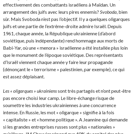
effectivement des combattants israéliens à Maïdan. Un
arrangement des juifs avec leurs pires ennemis?
Svoboda
, bien
sûr. Mais Svoboda n’est pas l’objectif. Il y a quelques oligarques
juifs et une partie de l’extrême-droite admire Israël. Depuis
1961, chaque année, la République ukrainienne (d’abord
soviétique, puis indépendante) rend hommage aux morts de
Babi-Yar, où une « menora » israélienne a été installée plus loin
que le monument de l’époque soviétique. Des représentants
d’Israël viennent chaque année y faire leur propagande
(dénonçant le « terrorisme » palestinien, par exemple), ce qui
est assez déplaisant.
Les « oligarques » ukrainiens
sont très partagés et n’ont peut-être
pas encore choisi leur camp. Le libre-échange risque de
soumettre les industries ukrainiennes à une concurrence
intense. En Russie, les mot « oligarque » signifie à la fois
« capitaliste » et « homme politique ». A Jeannine qui demande
si les grandes entreprises russes sont plus « nationales »
qu’ailleurs, JM Chauvier répond que 40% du capital des plus