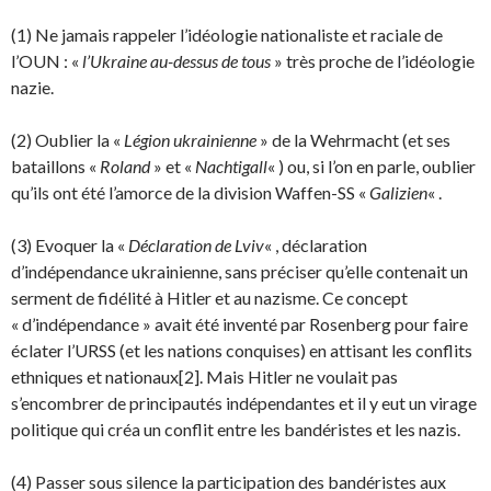
(1) Ne jamais rappeler l’idéologie nationaliste et raciale de
l’OUN : «
l’Ukraine au-dessus de tous
» très proche de l’idéologie
nazie.
(2) Oublier la «
Légion ukrainienne
» de la Wehrmacht (et ses
bataillons «
Roland
» et «
Nachtigall
« ) ou, si l’on en parle, oublier
qu’ils ont été l’amorce de la division Waffen-SS «
Galizien
« .
(3) Evoquer la «
Déclaration de Lviv
« , déclaration
d’indépendance ukrainienne, sans préciser qu’elle contenait un
serment de fidélité à Hitler et au nazisme. Ce concept
« d’indépendance » avait été inventé par Rosenberg pour faire
éclater l’URSS (et les nations conquises) en attisant les con­flits
ethniques et nationaux[2]. Mais Hitler ne voulait pas
s’encombrer de principautés indépendan­tes et il y eut un virage
politique qui créa un conflit entre les bandéristes et les nazis.
(4) Passer sous silence la participation des bandéristes aux