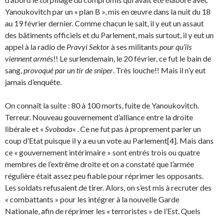
Yanoukovitch par un « plan B », mis en œuvre dans la nuit du 18
au 19 février dernier. Comme chacun le sait, il y eut un assaut
des bâtiments officiels et du Parlement, mais surtout, il y eut un
appel à la radio de
Pravyi Sektor
à ses militants
pour qu’ils
viennent armé
s!! Le surlendemain, le 20 février, ce fut le bain de
sang,
provoqué par un tir de sniper
. Très louche!! Mais il n’y eut
jamais d’enquête.
On connaît la suite : 80 à 100 morts, fuite de Yanoukovitch.
Terreur. Nouveau gouvernement d’alliance entre la droite
libérale et «
Svoboda
« . Ce ne fut pas à proprement parler un
coup d’Etat puisque il y a eu un vote au Parlement[4]. Mais dans
ce « gouvernement intérimaire » sont entrés trois ou quatre
membres de l’extrême droite et on a constaté que l’armée
régulière était assez peu fiable pour réprimer les opposants.
Les soldats refusaient de tirer. Alors, on s’est mis à recruter des
« combattants » pour les intégrer à la nouvelle Garde
Nationale, afin de réprimer les « terroristes » de l’Est. Quels