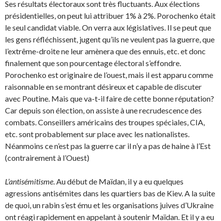
Ses résultats électoraux sont très fluctuants. Aux élections
présidentielles, on peut lui attribuer 1% à 2%. Porochenko était
le seul candidat viable. On verra aux législatives. Il se peut que
les gens réfléchissent, jugent qu’ils ne veulent pas la guerre, que
l’extrême-droite ne leur amènera que des ennuis, etc. et donc
finale­ment que son pourcentage électoral s’effondre.
Porochenko est originaire de l’ouest, mais il est apparu comme
raisonnable en se montrant désireux et capable de discuter
avec Poutine. Mais que va-t-il faire de cette bonne réputation?
Car depuis son élection, on assiste à une recrudescence des
combats. Conseillers américains des troupes spéciales, CIA,
etc. sont probablement sur place avec les nationalistes.
Néanmoins ce n’est pas la guerre car il n’y a pas de haine à l’Est
(contraire­ment à l’Ouest)
L’antisémitisme
. Au début de Maïdan, il y a eu quelques
agressions antisémites dans les quartiers bas de Kiev. A la suite
de quoi, un rabin s’est ému et les organisations juives d’Ukraine
ont réagi rapidement en appelant à soutenir Maïdan. Et il y a eu