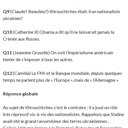
Q9
(Claude? Beaulieu?) Khrouchtchev était-il un nationaliste
ukrainien?
Q10
(Catherine X) Obama a dit qu’il ne laisserait jamais la
Crimée aux Russes.
Q11
(Jeannine Gruselle) On voit l’impérialisme américain
tenter de s’imposer à tous les autres.
Q12
(Camilla) Le FMI et la Banque mondiale, depuis quelques
temps ne parlent plus de « l’Europe », mais de « l’Allemagne »
Réponse globale
Au sujet de Khrouchtchev, c’est le contraire : il a joué un rôle
très répressif vis-à-vis des nationa­listes. Rappelons que Staline
avait été le grand rassembleur des terres ukrainiennes :
Galicie-Vohynie (prises à la Pologne), Bukovine et Bessarabie