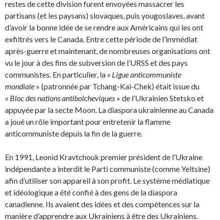
restes de cette division furent envoyées massacrer les
partisans (et les paysans) slovaques, puis yougoslaves, avant
d’avoir la bonne idée de se ren­dre aux Américains qui les ont
exfiltrés vers le Canada. Entre cette période de l’immédiat
après-guerre et maintenant, de nombreuses organisations ont
vu le jour à des fins de subversion de l’URSS et des pays
communistes. En particulier, la «
Ligue anticommuniste
mondiale
» (patronnée par Tchang-Kai-Chek) était issue du
«
Bloc des nations antibolcheviques
» de l’Ukrainien Stetsko et
appuyée par la secte Moon. La diaspora ukrainienne au Canada
a joué un rôle important pour entretenir la flamme
anticommuniste depuis la fin de la guerre.
En 1991, Leonid Kravtchouk premier président de l’Ukraine
indépendante a interdit le Parti com­muniste (comme Yeltsine)
afin d’utiliser son appareil à son profit. Le système médiatique
et idéo­logique a été confié à des gens de la diaspora
canadienne. Ils avaient des idées et des compéten­ces sur la
manière d’apprendre aux Ukrainiens à être des Ukrainiens.