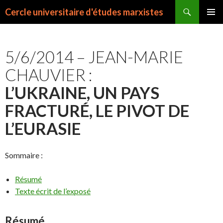
Recherche
Cercle universitaire d'études marxistes
ALLER
MENU
AU
PRINCI
CONTENU
5/6/2014 – JEAN-MARIE
CHAUVIER :
L’UKRAINE, UN PAYS
FRACTURÉ, LE PIVOT DE
L’EURASIE
Sommaire :
Résumé
Texte écrit de l’exposé
Résumé