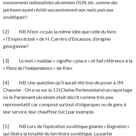
mouvements nationalistes ukrainiens OUN, etc. comme des
partisans ayant résisté successivement aux nazis puis aux
soviétiques!!
[2] NB N’est-ce pas la même idée que celle du livre
«
l’Empire éclaté
» de H. Carrère d’Encausse, d’origine
géorgienne?
[3] Le mot « maïdan » signifie « place » et fait référence à la
«
Place de l’Indépendance
» de Kiev.
[4] NB Une question qu’il aurait été bon de poser à JM
Chauvier : On a vu sur la 13 (
Chaîne Parle­mentaire
) un reportage
où le Parlement ukrainien était décrit comme très peu
représentatif car composé surtout d’oligarques ou de gens à
leur service, leur chauffeur (sic) par exemple.
[5] NB Lors de l’opération soviétique géante «
Bagration
»
qui libéra la totalité du territoire soviéti­que. La partie