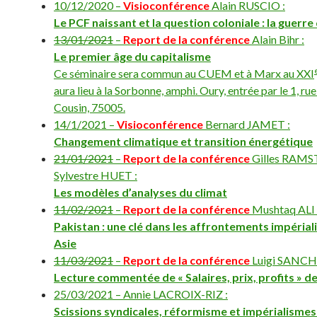
10/12/2020 –
Visioconférence
Alain RUSCIO :
Le PCF naissant et la question coloniale : la guerre 
13/01/2021
–
Report de la conférence
Alain Bihr :
Le premier âge du capitalisme
Ce séminaire sera commun au CUEM et à Marx au XXI
aura lieu à la Sorbonne, amphi. Oury, entrée par le 1, ru
Cousin, 75005.
14/1/2021 –
Visioconférence
Bernard JAMET :
Changement climatique et transition énergétique
21/01/2021
–
Report de la conférence
Gilles RAMS
Sylvestre HUET :
Les modèles d’analyses du climat
11/02/2021
–
Report de la conférence
Mushtaq ALI
Pakistan : une clé dans les affrontements impérial
Asie
11/03/2021
–
Report de la conférence
Luigi SANCHI
Lecture commentée de « Salaires, prix, profits » d
25/03/2021 – Annie LACROIX-RIZ :
Scissions syndicales, réformisme et impérialisme