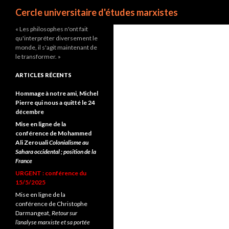
Recherche
Cercle universitaire d'études marxistes
« Les philosophes n'ont fait
qu'interpréter diversement le
monde, il s'agit maintenant de
le transformer. »
ARTICLES RÉCENTS
Hommage à notre ami, Michel
Pierre qui nous a quitté le 24
décembre
Mise en ligne de la
conférence de Mohammed
Ali Zerouali
Colonialisme au
Sahara occidental ; position de la
France
URGENT : conférence du
15/5/2025
Mise en ligne de la
conférence de Christophe
Darmangeat,
Retour sur
l’analyse marxiste et sa portée