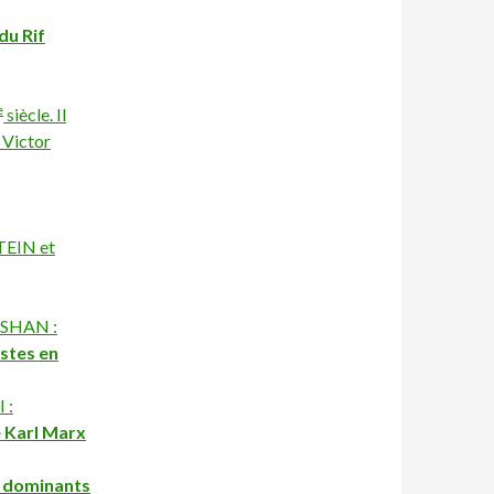
du Rif
e
siècle. Il
e Victor
TEIN et
 SHAN :
istes en
 :
e Karl Marx
s dominants