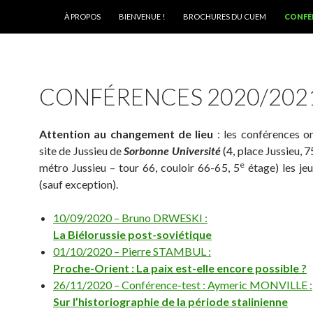
ALLER AU CONTENU
À PROPOS
BIENVENUE !
BROCHURES DU CUEM
CONFÉ
CONFÉRENCES 2020/202
Attention au changement de lieu
: les conférences on
site de Jussieu de
Sorbonne Université
(4, place Jussieu, 
e
métro Jussieu – tour 66, couloir 66-65, 5
étage) les je
(sauf exception).
10/09/2020 – Bruno DRWESKI :
La Biélorussie post-soviétique
01/10/2020 – Pierre STAMBUL :
Proche-Orient : La paix est-elle encore possible ?
26/11/2020 – Conférence-test : Aymeric MONVILLE :
Sur l’historiographie de la période stalinienne