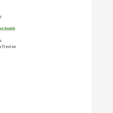
e
ohn Smith
s
e ?
) est en