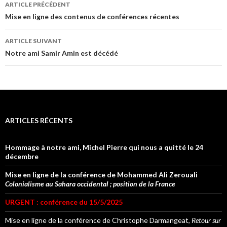
Navigation
ARTICLE PRÉCÉDENT
des
Mise en ligne des contenus de conférences récentes
articles
ARTICLE SUIVANT
Notre ami Samir Amin est décédé
ARTICLES RÉCENTS
Hommage à notre ami, Michel Pierre qui nous a quitté le 24
décembre
Mise en ligne de la conférence de Mohammed Ali Zerouali
Colonialisme au Sahara occidental ; position de la France
URGENT : conférence du 15/5/2025
Mise en ligne de la conférence de Christophe Darmangeat,
Retour sur