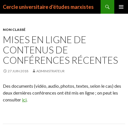
Recherche
Cercle universitaire d'études marxistes
ALLER
MENU
AU
PRINCI
CONTENU
NON CLASSÉ
MISES EN LIGNE DE
CONTENUS DE
CONFÉRENCES RÉCENTES
27 JUIN 2018
ADMINISTRATEUR
Des documents (vidéo, audio, photos, textes, selon le cas) des
deux dernières conférences ont été mis en ligne ; on peut les
consulter
ici
.