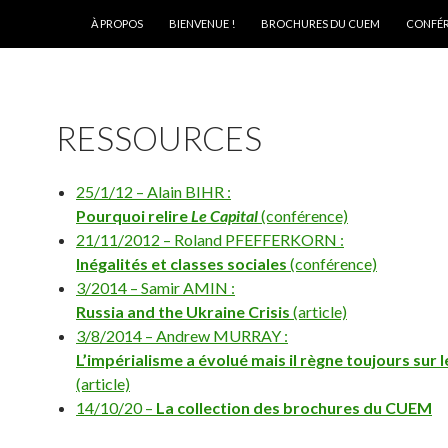
ALLER AU CONTENU
À PROPOS
BIENVENUE !
BROCHURES DU CUEM
CONFÉ
RESSOURCES
25/1/12 – Alain BIHR :
Pourquoi relire
Le Capital
(conférence)
21/11/2012 – Roland PFEFFERKORN :
Inégalités et classes sociales
(conférence)
3/2014 – Samir AMIN :
Russia and the Ukraine Crisis
(article)
3/8/2014 – Andrew MURRAY :
L’impérialisme a évolué mais il règne toujours sur
(article)
14/10/20 –
La collection des brochures du CUEM