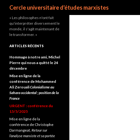
Recherche
Cercle universitaire d'études marxistes
« Les philosophes n'ont fait
qu'interpréter diversement le
monde, il s'agit maintenant de
le transformer. »
ARTICLES RÉCENTS
Hommage à notre ami, Michel
Pierre qui nous a quitté le 24
décembre
Mise en ligne de la
conférence de Mohammed
Ali Zerouali
Colonialisme au
Sahara occidental ; position de la
France
URGENT : conférence du
15/5/2025
Mise en ligne de la
conférence de Christophe
Darmangeat,
Retour sur
l’analyse marxiste et sa portée