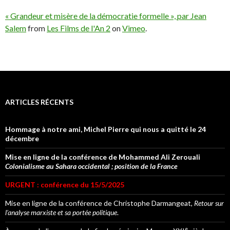
« Grandeur et misère de la démocratie formelle », par Jean
Salem
from
Les Films de l'An 2
on
Vimeo
.
ARTICLES RÉCENTS
Hommage à notre ami, Michel Pierre qui nous a quitté le 24
décembre
Mise en ligne de la conférence de Mohammed Ali Zerouali
Colonialisme au Sahara occidental ; position de la France
URGENT : conférence du 15/5/2025
Mise en ligne de la conférence de Christophe Darmangeat,
Retour sur
l’analyse marxiste et sa portée politique
.
e