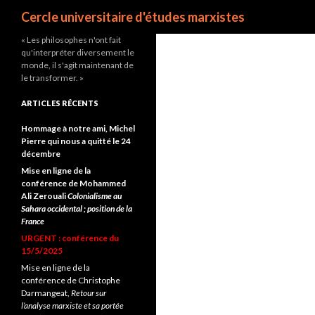
Recherche
Cercle universitaire d'études marxistes
« Les philosophes n'ont fait
qu'interpréter diversement le
monde, il s'agit maintenant de
le transformer. »
ARTICLES RÉCENTS
Hommage à notre ami, Michel
Pierre qui nous a quitté le 24
décembre
Mise en ligne de la
conférence de Mohammed
Ali Zerouali
Colonialisme au
Sahara occidental ; position de la
France
URGENT : conférence du
15/5/2025
Mise en ligne de la
conférence de Christophe
Darmangeat,
Retour sur
l’analyse marxiste et sa portée