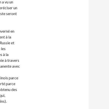
 a vu un
 préciser un
iste seront
uverné en
ent à la
 Russie et
 les
s à la
ie à travers
manente avec
inois parce
orté parce
 obtenu des
qui,
ins).