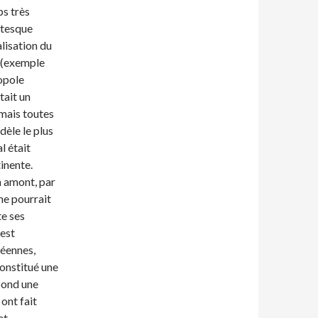
s très
ntesque
lisation du
 (exemple
opole
tait un
rmais toutes
dèle le plus
al était
tinente.
n amont, par
 ne pourrait
te ses
 est
péennes,
onstitué une
spond une
ont fait
et