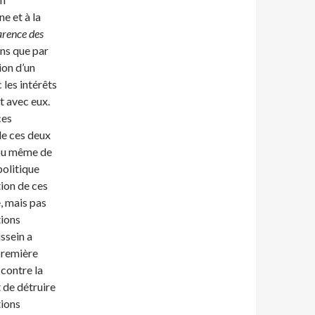
e et à la
arence des
ens que par
ion d’un
 les intérêts
t avec eux.
ces
de ces deux
 ou même de
politique
ion de ces
, mais pas
tions
ssein a
 première
 contre la
 de détruire
tions