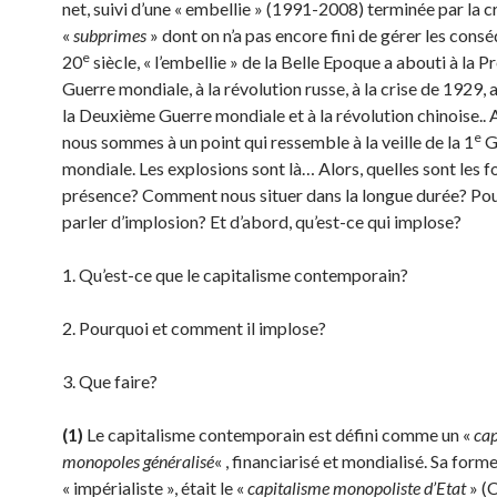
net, suivi d’une « embellie » (1991-2008) terminée par la c
«
subprimes
» dont on n’a pas encore fini de gérer les cons
e
20
siècle, « l’embellie » de la Belle Epoque a abouti à la P
Guerre mondiale, à la révolution russe, à la crise de 1929, 
la Deuxième Guerre mondiale et à la révolution chinoise.. 
e
nous sommes à un point qui ressemble à la veille de la 1
G
mondiale. Les explosions sont là… Alors, quelles sont les f
présence? Comment nous situer dans la longue durée? Po
parler d’implosion? Et d’abord, qu’est-ce qui implose?
1. Qu’est-ce que le capitalisme contemporain?
2. Pourquoi et comment il implose?
3. Que faire?
(1)
Le capitalisme contemporain est défini comme un «
cap
monopoles généralisé
« , financiarisé et mondialisé. Sa form
« impérialiste », était le «
capitalisme monopoliste d’Etat
» (