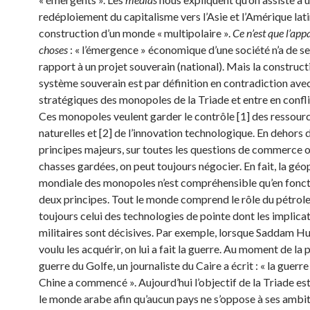
redéploiement du capitalisme vers l’Asie et l’Amérique latin
construc­tion d’un monde « multipolaire ».
Ce n’est que l’app
choses
: « l’émergence » économique d’une société n’a de s
rapport à un projet souverain (national). Mais la construct
système souverain est par définition en contradiction avec
stratégiques des mono­poles de la Triade et entre en confli
Ces monopoles veulent garder le contrôle [1] des ressour
naturelles et [2] de l’innovation technologique. En dehors 
principes majeurs, sur toutes les questions de commerce
chasses gardées, on peut toujours négocier. En fait, la géo
mondiale des monopoles n’est compréhensible qu’en fonct
deux principes. Tout le monde comprend le rôle du pétrole
toujours celui des tech­nologies de pointe dont les implica
militaires sont décisives. Par exemple, lorsque Saddam Hu
voulu les acquérir, on lui a fait la guerre. Au moment de la
guerre du Golfe, un journaliste du Caire a écrit : « la guerre
Chine a commencé ». Aujourd’hui l’objectif de la Triade est
le monde arabe afin qu’aucun pays ne s’oppose à ses ambi