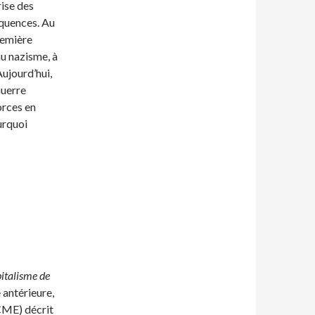
rise des
équences. Au
re­mière
au nazisme, à
Aujourd’hui,
uerre
orces en
urquoi
italisme de
e antérieure,
CME) décrit