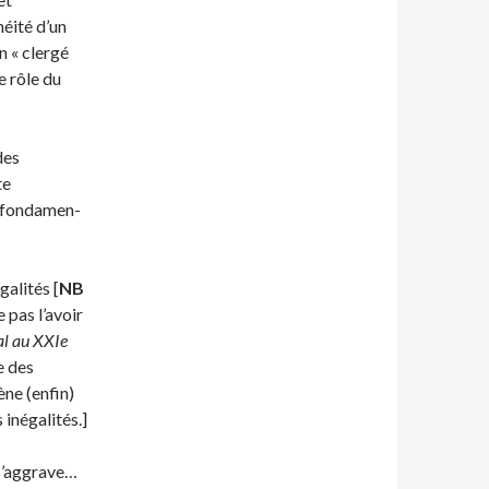
néité d’un
n « clergé
e rôle du
des
te
s fondamen­
alités [
NB
e pas l’avoir
al au XXIe
e des
ène (enfin)
 inégalités.]
 s’aggrave…