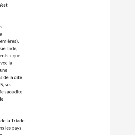
’est
ys
la
emiè­res),
ie, Inde,
gents » que
avec la
 une
 de la dite
S, ses
ie saoudite
le
de la Triade
ns les pays
un