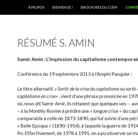
ALLER AU CONTENU
À PROPOS
BIENVENUE !
BROCHURES DU CUEM
CONFÉ
RÉSUMÉ S. AMIN
Samir Amin : L’implosion du capitalisme contemporai
Conférence du 19 septembre 2013 à l’Amphi Pasquier :
Le titre alternatif, «
Sortir de la crise du capitalisme ou sortir
capitalisme en crise
« , vient d’une phrase prononcée en 19
où, nous dit Samir Amir, ils n’étaient que quelques uns – 
– à la
Monthly Review
à prédire une « longue crise » du cap
comparable à celle de 1873-1890, qui fut suivie d’une péri
« Belle Epoque » (1890-1914), à laquelle la guerre de 191
fin. Effectivement, de 1978 à 1991, on a pu observer un 