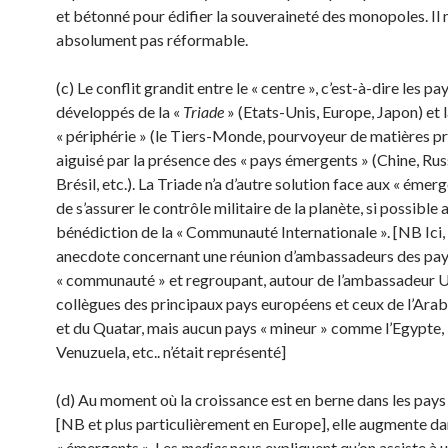
et bétonné pour édifier la souveraineté des monopoles. Il n
absolument pas réformable.
(c) Le conflit grandit entre le « centre », c’est-à-dire les pa
développés de la «
Triade
» (Etats-Unis, Europe, Japon) et 
« périphérie » (le Tiers-Monde, pourvoyeur de matières pr
aiguisé par la présence des « pays émergents » (Chine, Russ
Brésil, etc.). La Triade n’a d’autre solution face aux « émer
de s’assurer le contrôle militaire de la planète, si possible 
bénédiction de la « Communauté Internationale ». [NB Ici,
anecdote concer­nant une réunion d’ambassadeurs des pays
« communauté » et regroupant, autour de l’am­bassadeur U
collègues des principaux pays européens et ceux de l’Arab
et du Quatar, mais aucun pays « mineur » comme l’Egypte, 
Venuzuela, etc.. n’était représenté]
(d) Au moment où la croissance est en berne dans les pays 
[NB et plus parti­culièrement en Europe], elle augmente da
« émergents ». Les
medias
nous expliquent qu’on assiste à 