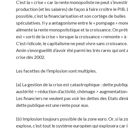
C’est la « crise » car la rente monopoliste ne peut s’investir
production (et les salaires) de façon à faire croître le PIB. 
possible, c’est la financiarisation et son cortège de bulles
spéculatives. Il y a antago­nisme entre le « pompage » mond
alimente la rente monopolistique et la croissance. On pré­
est « sorti de la crise » lorsque la croissance « remonte » à
C’est ridicule, le capitalisme ne peut vivre sans croissanc
Amin s’enorgueillit d’avoir été parmi les très rares qui ont
crise dès 2002.
Les facettes de l’implosion sont multiples.
(a) La gestion de la crise est catastrophique : dette publiq
austérité > réduction d’acti­vité, chômage > augmentation d
Les financiers ne veulent pas voir les dettes des Etats dimi
dette publique est une rente pour eux.
(b) Implosion toujours possible de la zone euro. Or, si la z
explose, c’est tout le système européen qui explosera car i