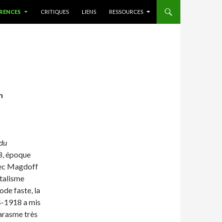
RENCES
CRITIQUES
LIENS
RESSOURCES
n
 du
78, époque
avec Magdoff
italisme
ode faste, la
4-1918 a mis
marasme très