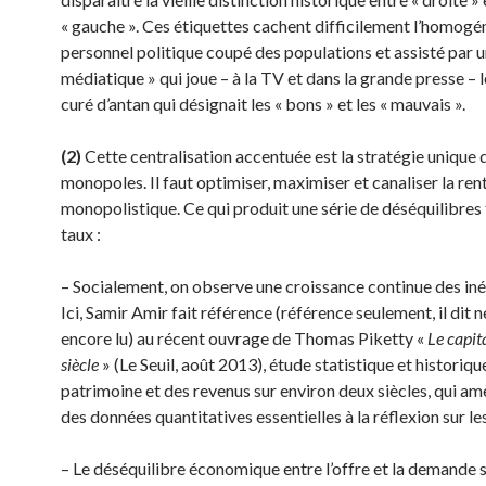
« gauche ». Ces étiquettes cachent difficile­ment l’homogé
personnel politique coupé des populations et assisté par u
médiatique » qui joue – à la TV et dans la grande presse – l
curé d’antan qui désignait les « bons » et les « mauvais ».
(2)
Cette centralisation accentuée est la stratégie unique 
monopoles. Il faut optimiser, maxi­miser et canaliser la ren
monopolistique. Ce qui produit une série de déséquilibre
taux :
– Socialement, on observe une croissance continue des inég
Ici, Samir Amir fait réfé­rence (référence seulement, il dit n
encore lu) au récent ouvrage de Thomas Piketty «
Le capit
siècle
» (Le Seuil, août 2013), étude statistique et historiqu
patrimoine et des revenus sur environ deux siècles, qui am
des données quantitatives essentielles à la réflexion sur les
– Le déséquilibre économique entre l’offre et la demande