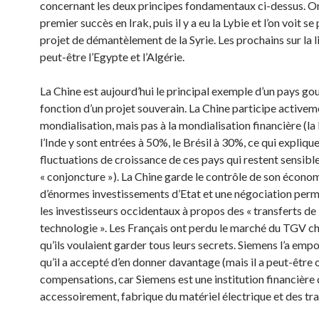
concer­nant les deux principes fondamentaux ci-dessus. On
premier succès en Irak, puis il y a eu la Lybie et l’on voit se
projet de démantèlement de la Syrie. Les prochains sur la l
peut-être l’Egypte et l’Algérie.
La Chine est aujourd’hui le principal exemple d’un pays go
fonction d’un projet souve­rain. La Chine participe activem
mondialisation, mais pas à la mondialisation financière (la
l’Inde y sont entrées à 50%, le Brésil à 30%, ce qui explique
fluctuations de croissance de ces pays qui restent sensible
« conjoncture »). La Chine garde le contrôle de son économ
d’énormes investissements d’Etat et une négociation per
les investisseurs occidentaux à propos des « transferts de
technologie ». Les Français ont perdu le marché du TGV ch
qu’ils voulaient garder tous leurs secrets. Siemens l’a emp
qu’il a accepté d’en donner davantage (mais il a peut-être
compensations, car Siemens est une institution financière 
accessoirement, fabrique du matériel électrique et des tra