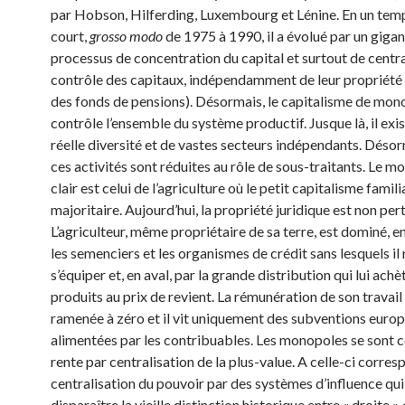
par Hobson, Hilferding, Luxembourg et Lénine. En un temp
court,
grosso modo
de 1975 à 1990, il a évolué par un giga
processus de concentration du capital et surtout de centra
contrôle des capitaux, indépendamment de leur propriété
des fonds de pensions). Désormais, le capitalisme de mon
contrôle l’ensemble du système productif. Jusque là, il exis
réelle diversité et de vastes secteurs indépendants. Déso
ces activités sont réduites au rôle de sous-traitants. Le mo
clair est celui de l’agriculture où le petit capitalisme famili
majoritaire. Aujourd’hui, la propriété juridique est non per
L’agriculteur, même propriétaire de sa terre, est dominé, e
les semenciers et les organismes de crédit sans lesquels il
s’équiper et, en aval, par la grande distribution qui lui achè
produits au prix de revient. La rémunération de son tra­vail
ramenée à zéro et il vit uniquement des subventions euro
alimentées par les contribuables. Les monopoles se sont c
rente par centralisation de la plus-value. A celle-ci corre
centralisation du pouvoir par des systèmes d’influence qui 
dispa­raître la vieille distinction historique entre « droite » 