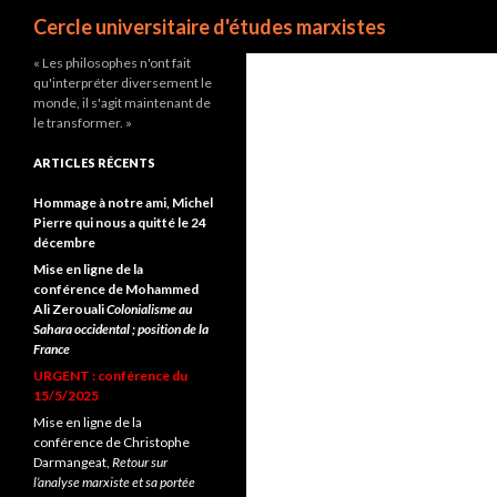
Recherche
Cercle universitaire d'études marxistes
« Les philosophes n'ont fait
qu'interpréter diversement le
monde, il s'agit maintenant de
le transformer. »
ARTICLES RÉCENTS
Hommage à notre ami, Michel
Pierre qui nous a quitté le 24
décembre
Mise en ligne de la
conférence de Mohammed
Ali Zerouali
Colonialisme au
Sahara occidental ; position de la
France
URGENT : conférence du
15/5/2025
Mise en ligne de la
conférence de Christophe
Darmangeat,
Retour sur
l’analyse marxiste et sa portée