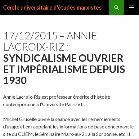
Recherche
Cercle universitaire d'études marxistes
ALLER
MENU
AU
PRINCI
CONTENU
17/12/2015 – ANNIE
LACROIX-RIZ :
SYNDICALISME OUVRIER
ET IMPÉRIALISME DEPUIS
1930
Annie Lacroix-Riz est professeur émérite d’histoire
contemporaine à l’Université Paris-VII.
Michel Gruselle ouvre la séance avec les remerciements
d’usage et en rappelant les informations de base concernant le
site du CUEM, le Séminaire Marx-au-21 à la Sorbonne, etc. Il