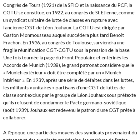
Congrès de Tours (1921) de la SFIO et la naissance du PCF, la
CGTU se constitue, en 1922, au congrès de St Etienne, comme
un syndicat unitaire de lutte de classes en rupture avec
l’ancienne CGT de Léon Jouhaux. La CGTU est dirigée par
Gaston Monmousseau auquel succédera plus tard Benoît
Frachon. En 1936, au congrès de Toulouse, surviendra une
fragile réunification CGT-CGTU sous la pression de la base.
Une fois tournée la page du Front Populaire et entérinés les
Accords de Munich (1938), le grand patronat considère que le
« Munich extérieur » doit être complété par un « Munich
intérieur ». En 1939, après une série de défaites dans les luttes,
les militants « unitaires » partisans d’une CGT de luttes de
classe sont exclus par le groupe de Léon Jouhaux sous prétexte
qu’ils refusent de condamner le Pacte germano-soviétique
(août 1939). Jouhaux est redevenu le patron d’une CGT prête à
collaborer.
A l’époque, une partie des moyens des syndicats provenaient du
patronat et des syndicats américains, les archives de l’entre-