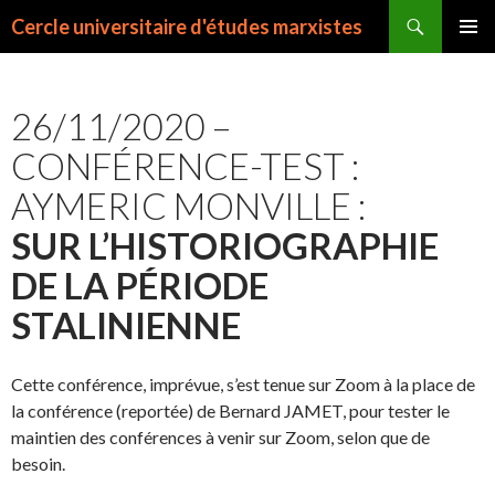
Recherche
Cercle universitaire d'études marxistes
ALLER
MENU
AU
PRINCI
CONTENU
26/11/2020 –
CONFÉRENCE-TEST :
AYMERIC MONVILLE :
SUR L’HISTORIOGRAPHIE
DE LA PÉRIODE
STALINIENNE
Cette conférence, imprévue, s’est tenue sur Zoom à la place de
la conférence (reportée) de Bernard JAMET, pour tester le
maintien des conférences à venir sur Zoom, selon que de
besoin.