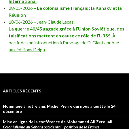
International
28/05/2026 –
Le colonialisme français : la Kanaky et la
Réunion
18/06/2026 – Jean-Claude Lecas :
La guerre 40/45 gagnée grâce à l’Union Soviétique, des
falsifications mettent en cause ce rôle de l’URSS
. À
partir de son introduction à l’ouvrage de D. Glantz publié
aux éditions Delga
ARTICLES RÉCENTS
Hommage à notre ami, Michel Pierre qui nous a quitté le 24
décembre
Mise en ligne de la conférence de Mohammed Ali Zerouali
Colonialisme au Sahara occidental ; position de la France