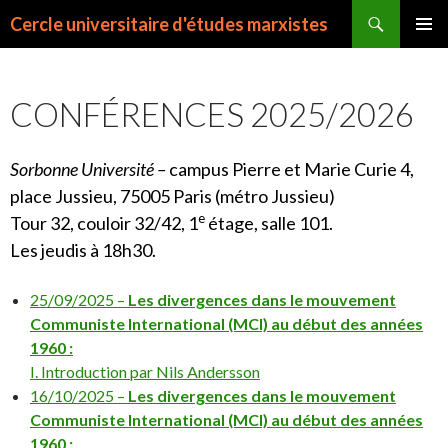
Recherche
Cercle universitaire d'études marxistes
ALLER
MENU
AU
PRINCI
CONTENU
CONFÉRENCES 2025/2026
Sorbonne Université –
campus Pierre et Marie Curie
4,
place Jussieu,
75005 Paris (métro Jussieu)
e
Tour
32
, couloir
32
/
42
,
1
étage
, salle 101.
Les jeudis à 18h30.
25/09/2025 –
Les divergences dans le mouvement
Communiste International (MCI) au début des années
1960 :
I. Introduction par Nils Andersson
16/10/2025 –
Les divergences dans le mouvement
Communiste International (MCI) au début des années
1960 :