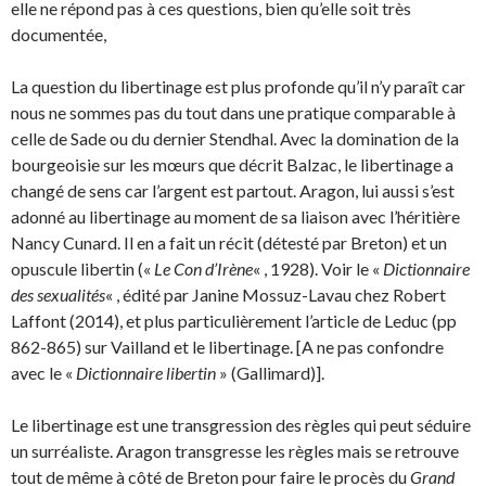
elle ne répond pas à ces questions, bien qu’elle soit très
documentée,
La question du libertinage est plus profonde qu’il n’y paraît car
nous ne sommes pas du tout dans une pratique comparable à
celle de Sade ou du dernier Stendhal. Avec la domination de la
bourgeoisie sur les mœurs que décrit Balzac, le libertinage a
changé de sens car l’argent est partout. Aragon, lui aussi s’est
adonné au libertinage au moment de sa liaison avec l’héritière
Nancy Cunard. Il en a fait un récit (détesté par Breton) et un
opuscule libertin («
Le Con d’Irène
« , 1928). Voir le «
Dictionnaire
des sexualités
« , édité par Janine Mossuz-Lavau chez Robert
Laffont (2014), et plus particulièrement l’article de Leduc (pp
862-865) sur Vailland et le libertinage. [A ne pas confondre
avec le «
Dictionnaire libertin
» (Gallimard)].
Le libertinage est une transgression des règles qui peut séduire
un surréaliste. Aragon transgresse les règles mais se retrouve
tout de même à côté de Breton pour faire le procès du
Grand