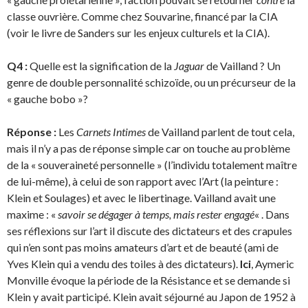
classe ouvrière. Comme chez Souvarine, financé par la CIA
(voir le livre de Sanders sur les enjeux culturels et la CIA).
Q4 :
Quelle est la signification de la
Jaguar
de Vailland ? Un
genre de double personnalité schizoïde, ou un précurseur de la
« gauche bobo »?
Réponse :
Les
Carnets Intimes
de Vailland parlent de tout cela,
mais il n’y a pas de réponse simple car on touche au problème
de la « souveraineté personnelle » (l’individu totalement maître
de lui-même), à celui de son rapport avec l’Art (la peinture :
Klein et Soulages) et avec le libertinage. Vailland avait une
maxime : «
savoir se dégager à temps, mais rester engagé
« . Dans
ses réflexions sur l’art il discute des dictateurs et des crapules
qui n’en sont pas moins amateurs d’art et de beauté (ami de
Yves Klein qui a vendu des toiles à des dictateurs).
Ici
, Aymeric
Monville évoque la période de la Résistance et se demande si
Klein y avait participé. Klein avait séjourné au Japon de 1952 à