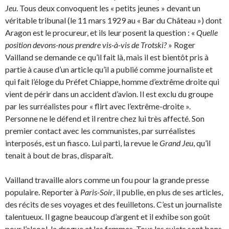
Jeu
. Tous deux convoquent les « petits jeunes » devant un
véritable tribunal (le 11 mars 1929 au « Bar du Château ») dont
Aragon est le procureur, et ils leur posent la question : «
Quelle
position devons-nous prendre vis-à-vis de Trotski?
» Roger
Vailland se demande ce qu’il fait là, mais il est bientôt pris à
partie à cause d’un article qu’il a publié comme journaliste et
qui fait l’éloge du Préfet Chiappe, homme d’extrême droite qui
vient de périr dans un accident d’avion. Il est exclu du groupe
par les surréalistes pour « flirt avec l’extrême-droite ».
Personne ne le défend et il rentre chez lui très affecté. Son
premier contact avec les communistes, par surréalistes
interposés, est un fiasco. Lui parti, la revue le
Grand Jeu
, qu’il
tenait à bout de bras, disparaît.
Vailland travaille alors comme un fou pour la grande presse
populaire. Reporter à
Paris-Soir
, il publie, en plus de ses articles,
des récits de ses voyages et des feuilletons. C’est un journaliste
talentueux. Il gagne beaucoup d’argent et il exhibe son goût
pour l’alcool, la drogue et les femmes. Tous les sujets sont bons.