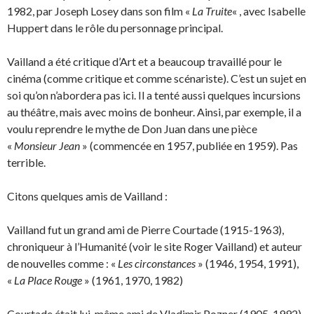
1982, par Joseph Losey dans son film «
La Truite
« , avec Isabelle
Huppert dans le rôle du personnage principal.
Vailland a été critique d’Art et a beaucoup travaillé pour le
cinéma (comme critique et comme scénariste). C’est un sujet en
soi qu’on n’abordera pas ici. Il a tenté aussi quelques incursions
au théâtre, mais avec moins de bonheur. Ainsi, par exemple, il a
voulu reprendre le mythe de Don Juan dans une pièce
«
Monsieur Jean
» (commencée en 1957, publiée en 1959). Pas
terrible.
Citons quelques amis de Vailland :
Vailland fut un grand ami de Pierre Courtade (1915-1963),
chroniqueur à l’Humanité (voir le site Roger Vailland) et auteur
de nouvelles comme : «
Les circonstances
» (1946, 1954, 1991),
«
La Place Rouge
» (1961, 1970, 1982)
Courtade était lui-même ami de Vladimir Pozner (1905-1992),