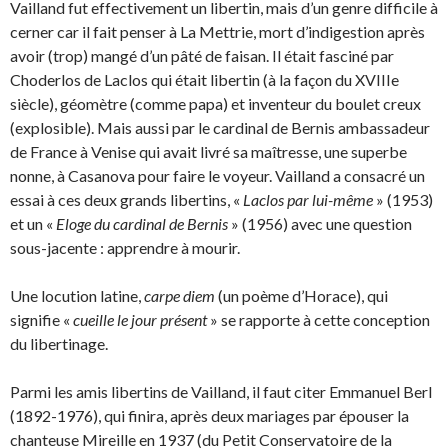
Vailland fut effectivement un libertin, mais d’un genre difficile à
cerner car il fait penser à La Mettrie, mort d’indigestion après
avoir (trop) mangé d’un pâté de faisan. Il était fasciné par
Choderlos de Laclos qui était libertin (à la façon du XVIIIe
siècle), géomètre (comme papa) et inventeur du boulet creux
(explosible). Mais aussi par le cardinal de Bernis ambassadeur
de France à Venise qui avait livré sa maîtresse, une superbe
nonne, à Casanova pour faire le voyeur. Vailland a consacré un
essai à ces deux grands libertins, «
Laclos par lui-même
» (1953)
et un «
Eloge du cardinal de Bernis
» (1956) avec une question
sous-jacente : apprendre à mourir.
Une locution latine,
carpe diem
(un poème d’Horace), qui
signifie «
cueille le jour présent
» se rapporte à cette conception
du libertinage.
Parmi les amis libertins de Vailland, il faut citer Emmanuel Berl
(1892-1976), qui finira, après deux mariages par épouser la
chanteuse Mireille en 1937 (du Petit Conservatoire de la