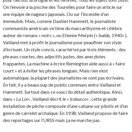
On l’envoie à la piscine des Tourelles pour faire un article sur
une équipe de nageurs japonais. Ou sur l’incendie d’un
immeuble. Mais, comme Dashiel Hammett, le journaliste
communiste américain victime du maccarthysme et célèbre
auteur de romans « noirs », ou Etienne Merpin («
Suède, 1940
« ),
Vailland met à profit le journalisme pour peaufiner son style
d’écrivain. Un style concis, caractérisé par trois éléments : des
phrases courtes, des adjectifs justes, des anecdotes
frappantes. La machine à écrire Remington aide aussi à « faire
court » et à éviter les phrases longues. Mais rien n’est
automatique, la plupart des journalistes ne sont pas écrivains.
En fait, il y a beaucoup de points communs entre Vailland et
Hammett. Surtout dans ce souci du détail authentique. Ainsi,
dans «
La Loi
« , Vailland décrit le «
trabucco
« , cette grande
installation de pêche composée d’une cabane sur pilotis et d’un
genre de carrelet archaïque. En 1938, Vailland propose de faire
des reportages sur l’URSS mais ça ne marche pas.