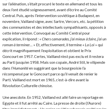
sur l’aliénation, s’était procuré le texte en allemand et tous les
deux l’ont étudié soigneusement, avant d’écrire au Comité
Central. Puis, après l’intervention soviétique à Budapest, en
novembre, Vailland signe, avec Sartre, Vercors, etc. la pétition
des communistes et des intellectuels sympathisants, opposés à
cette intervention. Convoqué au Comité Central pour
explication, il répond : «
Chers camarades, j’ai mieux à faire, j’ai un
roman à terminer…
» Et, effectivement, il termine «
La Loi
» qui
décrit magnifiquement l’exploitation et obtient le Prix
Goncourt en 1957. Certes, Vailland n’est pas exclu et il restera
au Parti jusqu’en 1958. Mais son copain, André Stil, le vilipende
dans
l’Humanité
en suggérant que la bourgeoisie l’a
récompensé par le Goncourt parce qu’il venait de renier le
Parti. Vailland est mort en 1965, c’est-à-dire avant la
Révolution Culturelle chinoise.
Une anecdote. En 1952, Vailland est allé faire un reportage en
Egypte et il fut arrêté au Caire. La presse de droite (l’Aurore)
titra immédiatement «
Un espion soviétique français arrêté par les