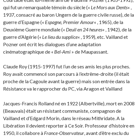
qui fut un remarquable témoin du siècle («
Le Mors aux Dents
« ,
1937, consacré au baron Ungern de la guerre civile russe), de la
guerre d’Espagne («
Espagne, Premier Amour
« , 1965), de la
Deuxième Guerre mondiale («
Deuil en 24 heures
« , 1942), de la
guerre d’Algérie («
Le lieu du supplice
« , 1959), etc. Vailland et
Pozner ont écrit les dialogues d’une adaptation
cinématographique de «
Bel-Ami
» de Maupassant.
Claude Roy (1915-1997) fut l’un de ses amis les plus proches.
Roy avait commencé son parcours à l’extrême-droite (il était
proche de la Cagoule avant la guerre) mais son entrée dans la
Résistance va le rapprocher du PC, via Aragon et Vailland
Jacques-Francis Rolland né en 1922 (Albertville), mort en 2008
(Beauvais) était un résistant communiste, compagnon de
Vailland et d’Edgard Morin, dans le réseau Mithridate. A la
Libération il devient reporter à Ce Soir. Professeur d’histoire en
1950, il collabore à
France-Observateur
, avant d’être exclu du