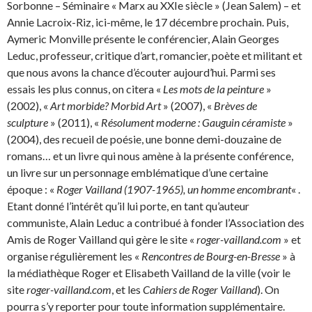
Sorbonne – Séminaire « Marx au XXIe siècle » (Jean Salem) – et
Annie Lacroix-Riz, ici-même, le 17 décembre prochain. Puis,
Aymeric Monville présente le conférencier, Alain Georges
Leduc, professeur, critique d’art, romancier, poète et militant et
que nous avons la chance d’écouter aujourd’hui. Parmi ses
essais les plus connus, on citera «
Les mots de la peinture
»
(2002), «
Art morbide? Morbid Art
» (2007), «
Brèves de
sculpture
» (2011), «
Résolument moderne : Gauguin céramiste
»
(2004), des recueil de poésie, une bonne demi-douzaine de
romans… et un livre qui nous amène à la présente conférence,
un livre sur un personnage emblématique d’une certaine
époque : «
Roger Vailland (1907-1965), un homme encombrant
« .
Etant donné l’intérêt qu’il lui porte, en tant qu’auteur
communiste, Alain Leduc a contribué à fonder l’Association des
Amis de Roger Vailland qui gère le site «
roger-vailland.com
» et
organise régulièrement les «
Rencontres de Bourg-en-Bresse
» à
la médiathèque Roger et Elisabeth Vailland de la ville (voir le
site
roger-vailland.com
, et les
Cahiers de Roger Vailland
). On
pourra s’y reporter pour toute information supplémentaire.