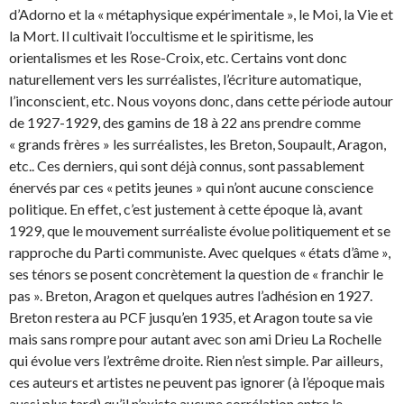
d’Adorno et la « métaphysique expérimentale », le Moi, la Vie et
la Mort. Il cultivait l’occultisme et le spiritisme, les
orientalismes et les Rose-Croix, etc. Certains vont donc
naturellement vers les surréalistes, l’écriture automatique,
l’inconscient, etc. Nous voyons donc, dans cette période autour
de 1927-1929, des gamins de 18 à 22 ans prendre comme
« grands frères » les surréalistes, les Breton, Soupault, Aragon,
etc.. Ces derniers, qui sont déjà connus, sont passablement
énervés par ces « petits jeunes » qui n’ont aucune conscience
politique. En effet, c’est justement à cette époque là, avant
1929, que le mouvement surréaliste évolue politiquement et se
rapproche du Parti communiste. Avec quelques « états d’âme »,
ses ténors se posent concrètement la question de « franchir le
pas ». Breton, Aragon et quelques autres l’adhésion en 1927.
Breton restera au PCF jusqu’en 1935, et Aragon toute sa vie
mais sans rompre pour autant avec son ami Drieu La Rochelle
qui évolue vers l’extrême droite. Rien n’est simple. Par ailleurs,
ces auteurs et artistes ne peuvent pas ignorer (à l’époque mais
aussi plus tard) qu’il n’existe aucune corrélation entre le