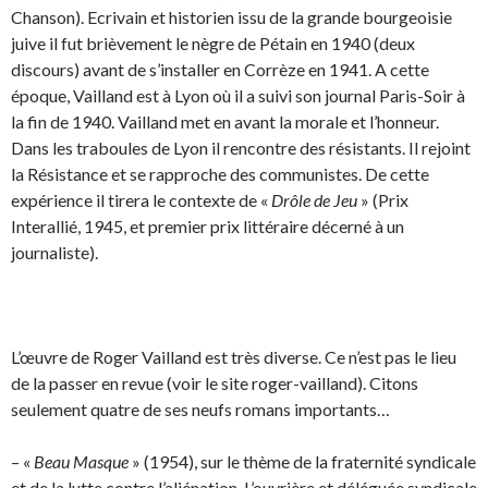
Chanson). Ecrivain et historien issu de la grande bourgeoisie
juive il fut brièvement le nègre de Pétain en 1940 (deux
discours) avant de s’installer en Corrèze en 1941. A cette
époque, Vailland est à Lyon où il a suivi son journal Paris-Soir à
la fin de 1940. Vailland met en avant la morale et l’honneur.
Dans les traboules de Lyon il rencontre des résistants. Il rejoint
la Résistance et se rapproche des communistes. De cette
expérience il tirera le contexte de «
Drôle de Jeu
» (Prix
Interallié, 1945, et premier prix littéraire décerné à un
journaliste).
L’œuvre de Roger Vailland est très diverse. Ce n’est pas le lieu
de la passer en revue (voir le site roger-vailland). Citons
seulement quatre de ses neufs romans importants…
– «
Beau Masque
» (1954), sur le thème de la fraternité syndicale
et de la lutte contre l’aliénation. L’ouvrière et déléguée syndicale