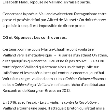
Elisabeth Naldi, l’épouse de Vailland, en faisait partie.
Concernant la poésie, Vailland avait retenu l’antagonisme entre
prose et posésie défini par Alfred de Musset : On doit réserver
la poésie à ce qu’il est impossible de dire en prose.
Q3 et Réponses : Les controverses.
Certains, comme Louis Martin-Chauffier, ont voulu tirer
Vailland vers la métaphysique : « Tu parles d’un athée! Un athée,
c’est quelqu’un qui cherche Dieu et ne l’a pas trouvé… » Pas du
tout! répond Vailland qui entame alors un débat public sur
l’athéisme et les matérialistes qui continue encore aujourd’hui.
Voir (site « roger-vailland.com ») les «
Cahiers Octave Mirbeau
»
et les «
Cahiers Roger Vailland
» se faisant l’écho d’un débat aux
Rencontres de Bourg-en-Bresse en 2012.
En 1948, avec l’essai, «
Le Surréalisme contre la Révolution
« ,
Vailland a tourné une page. Il attaquait Breton qui s’était mis à