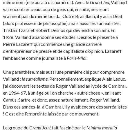
même nom (elle aura trois numéros). Avec le
Grand Jeu
, Vailland
va rencontrer beaucoup de gens qui, ensuite, ne seront
vraiment pas du même bord… Outre Brasillach, il y aura Déat
(alors professeur de philosophie), mais aussi les surréalistes,
Tristan Tzara et Robert Desnos qui deviendra son ami. En
1928, Vailland abandonne ses études. Desnos le présente à
Pierre Lazareff qui commence une grande carrière
d’entrepreneur de presse et de capitaliste d’opinion. Lazareff
l’embauche comme journaliste à
Paris-Midi
.
Une parenthèse, mais aussi une première clé pour comprendre
Vailland :
le surréalisme
. Personnellement, explique Alain Leduc,
j’ai découvert les textes de Roger Vailland au lycée de Cambrai,
en 1964-67, à un âge où l’on cherche « autre chose », en lisant
Camus, Sartre, et donc, assez naturellement, Roger Vailland.
Dans ces années-là, à Cambrai, il y avait encore des surréalistes
! C’est dire l’empreinte laissée par ce mouvement.
Le groupe du
Grand Jeu
était fasciné par le
Minima moralia