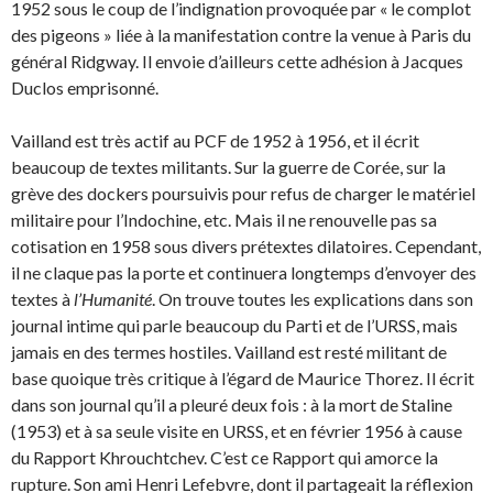
1952 sous le coup de l’indignation provoquée par « le complot
des pigeons » liée à la manifestation contre la venue à Paris du
général Ridgway. Il envoie d’ailleurs cette adhésion à Jacques
Duclos emprisonné.
Vailland est très actif au PCF de 1952 à 1956, et il écrit
beaucoup de textes militants. Sur la guerre de Corée, sur la
grève des dockers poursuivis pour refus de charger le matériel
militaire pour l’Indochine, etc. Mais il ne renouvelle pas sa
cotisation en 1958 sous divers prétextes dilatoires. Cependant,
il ne claque pas la porte et continuera longtemps d’envoyer des
textes à
l’Humanité
. On trouve toutes les explications dans son
journal intime qui parle beaucoup du Parti et de l’URSS, mais
jamais en des termes hostiles. Vailland est resté militant de
base quoique très critique à l’égard de Maurice Thorez. Il écrit
dans son journal qu’il a pleuré deux fois : à la mort de Staline
(1953) et à sa seule visite en URSS, et en février 1956 à cause
du Rapport Khrouchtchev. C’est ce Rapport qui amorce la
rupture. Son ami Henri Lefebvre, dont il partageait la réflexion