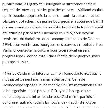
publier dans le Figaro et il soulignait la différence entre le
respect de l’ouvrier pour les grandes œuvres – Vailland voulait
que le peuple s’approprie la culture – toute la culture – et les
blagues « potaches » de jeunes bourgeois en rupture de ban. Il
prenait comme exemple les moustaches dont la Joconde avait
été affublée par Marcel Duchamp en 1919, pour devenir
l’emblème du dadaïsme, et qui annonçaient celles de Dali, en
1954, pour vendre aux bourgeois des œuvres « rebelles ». Pour
Vailland, contester la culture bourgeoise avait un sens
progressiste « iconoclaste » dans l’entre-deux-guerres, mais
plus après 1945.
Maurice Cukierman intervient… Non, iconoclaste n’est pas le
mot juste! Ce n’est pas la même démarche. Celle de
l’iconoclaste repose sur une théorie nihiliste mettant en cause
la bourgeoisie et son pouvoir. Effrayer le bourgeois ne
contribue pas à la lutte des classes. C’est même parfois le
contraire : autrefois, dans la mouvance « gauchiste », type
« gauche prolétarienne », l’action pouvait se retourner
contre
la