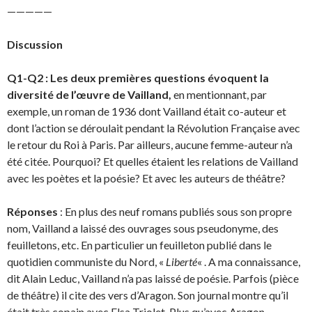
—————
Discussion
Q1-Q2 :
Les deux premières questions évoquent la
diversité de l’œuvre de Vailland,
en mentionnant, par
exemple, un roman de 1936 dont Vailland était co-auteur et
dont l’action se déroulait pendant la Révolution Française avec
le retour du Roi à Paris. Par ailleurs, aucune femme-auteur n’a
été citée. Pourquoi? Et quelles étaient les relations de Vailland
avec les poètes et la poésie? Et avec les auteurs de théâtre?
Réponses
: En plus des neuf romans publiés sous son propre
nom, Vailland a laissé des ouvrages sous pseudonyme, des
feuilletons, etc. En particulier un feuilleton publié dans le
quotidien communiste du Nord, «
Liberté
« . A ma connaissance,
dit Alain Leduc, Vailland n’a pas laissé de poésie. Parfois (pièce
de théâtre) il cite des vers d’Aragon. Son journal montre qu’il
était très copain avec Elsa Triolet. Plus qu’avec Aragon,