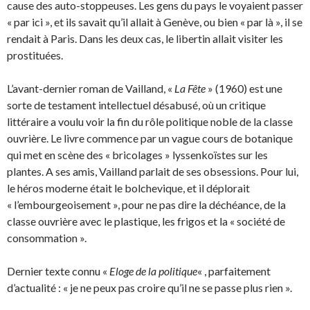
cause des auto-stoppeuses. Les gens du pays le voyaient passer
« par ici », et ils savait qu’il allait à Genève, ou bien « par là », il se
rendait à Paris. Dans les deux cas, le libertin allait visiter les
prostituées.
L’avant-dernier roman de Vailland, «
La Fête
» (1960) est une
sorte de testament intellectuel désabusé, où un critique
littéraire a voulu voir la fin du rôle politique noble de la classe
ouvrière. Le livre commence par un vague cours de botanique
qui met en scène des « bricolages » lyssenkoïstes sur les
plantes. A ses amis, Vailland parlait de ses obsessions. Pour lui,
le héros moderne était le bolchevique, et il déplorait
« l’embourgeoisement », pour ne pas dire la déchéance, de la
classe ouvrière avec le plastique, les frigos et la « société de
consommation ».
Dernier texte connu «
Eloge de la politique
« , parfaitement
d’actualité : « je ne peux pas croire qu’il ne se passe plus rien ».