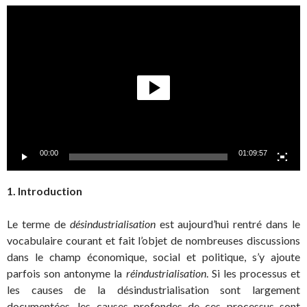
Lecteur
vidéo
00:00
01:09:57
1. Introduction
Le terme de
désindustrialisation
est aujourd’hui rentré dans le
vocabulaire courant et fait l’objet de nombreuses discussions
dans le champ économique, social et politique, s’y ajoute
parfois son antonyme la
réindustrialisation
. Si les processus et
les causes de la désindustrialisation sont largement
documentées, les causes profondes de ces processus sont