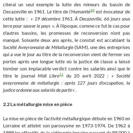
citerai un seul exemple la lutte des mineurs du bassin de
10
Decazeville en 1961. Le titre de
l’Humanité
est évocateur de
cette lutte : »
19 décembre 1961. À Decazeville, 66 jours sous
terre pour sauver le pays
». À l’époque, comme ce fut le cas pour
d’autres bassins, les promesses de reconversion n’ont pas
manqué. Soixante deux ans après, le constat est accablant la
Société Aveyronnaise de Métallurgie
(SAM), une des entreprises
qui a vue le jour au titre de la reconversion vient de fermer ses
portes après une longue lutte où la justice de classe a laissé
tomber son implacable verdict contre les salariés ainsi que le
11
titre le journal
Midi Libre
du 20 avril 2022 : »
Société
aveyronnaise de métallurgie : après 127 jours d’occupation, la
justice ordonne aux salariés de partir
« .
2.2 La métallurgie mise en pièce
La mise en pièce de l’activité métallurgique débute en 1960 en
Lorraine et atteint son paroxysme en 1973-1974. De 1962 à
1999 les effectifs de la sidérurgie lorraine passent de 88.000 à