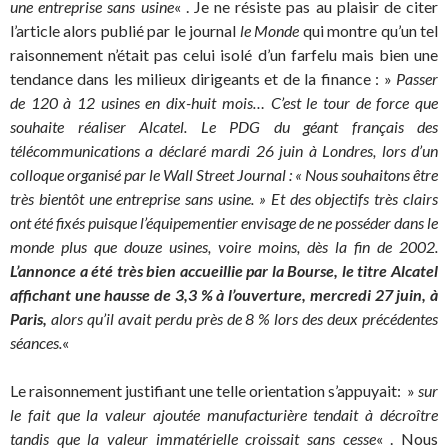
une entreprise sans usine
« . Je ne résiste pas au plaisir de citer
l’article alors publié par le journal
le Monde
qui montre qu’un tel
raisonnement n’était pas celui isolé d’un farfelu mais bien une
tendance dans les milieux dirigeants et de la finance : »
Passer
de 120 à 12 usines en dix-huit mois… C’est le tour de force que
souhaite réaliser Alcatel. Le PDG du géant français des
télécommunications a déclaré mardi 26 juin à Londres, lors d’un
colloque organisé par le
Wall Street Journal
:
« Nous souhaitons être
très bientôt une entreprise sans usine. »
Et des objectifs très clairs
ont été fixés puisque l’équipementier envisage de ne posséder dans le
monde plus que douze usines, voire moins, dès la fin de 2002.
L’annonce a été très bien accueillie par la Bourse, le titre Alcatel
affichant une hausse de 3,3 % à l’ouverture, mercredi 27 juin, à
Paris,
alors qu’il avait perdu près de 8 % lors des deux précédentes
séances.
«
Le raisonnement justifiant une telle orientation s’appuyait: »
sur
le fait que la valeur ajoutée manufacturière tendait à décroître
tandis que la valeur immatérielle croissait sans cesse
« . Nous