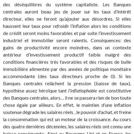
des déséquilibres du système capitaliste. Les Banques
centrales auront beau jeu de jouer sur les taux d’intérêt
directeur, elles ne feront qu’ajouter aux désordres. Si elles
haussent leur taux pour
refroidir
l’inflation alors les conditions
de crédit seront moins favorables et par suite l’investissement
industriel et immobilier seront ralentis. Conséquences: des
gains de productivité encore moindres, dans un contexte
antérieur d’investissement productif faible malgré des
conditions financières très favorables et des risques de bulle
immobilière alimentée par des années de politique monétaire
accommodante (des taux directeurs proche de 0). Si les
Banques centrales relâchent la pression (baisse de taux),
hypothèse assez héroïque tant
l’inflatiophobie
est constitutive
des Banques centrales, alors… il ne se passera rien de bon toute
chose égale par ailleurs. En effet, le maintien d’une inflation
soutenue dégrade les salaires réels , le pouvoir d’achat, et freine
la consommation qui est un moteur de la croissance. Au cours
des quatre dernières décennies, les salaires réels ont connu une
baisse conséquente. Ainsi au Royaume Uni et en France, les