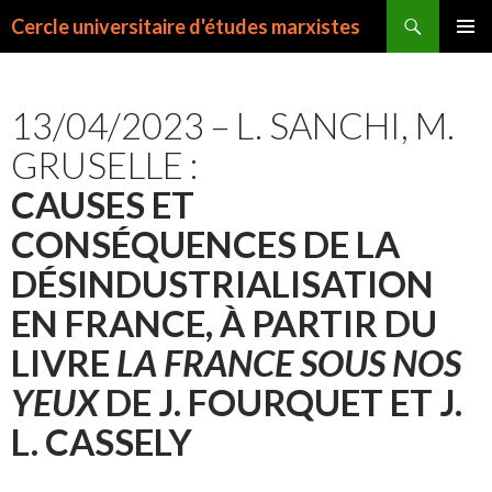
Recherche
Cercle universitaire d'études marxistes
ALLER
MENU
AU
PRINCI
CONTENU
13/04/2023 – L. SANCHI, M.
GRUSELLE :
CAUSES ET
CONSÉQUENCES DE LA
DÉSIN­DUS­TRIA­LI­SATION
EN FRANCE, À PARTIR DU
LIVRE
LA FRANCE SOUS NOS
YEUX
DE J. FOURQUET ET J.
L. CASSELY