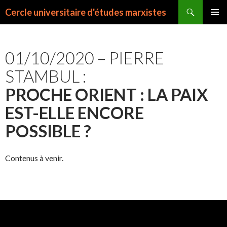
Recherche
Cercle universitaire d'études marxistes
ALLER
MENU
AU
PRINCI
CONTENU
01/10/2020 – PIERRE
STAMBUL :
PROCHE ORIENT : LA PAIX
EST-ELLE ENCORE
POSSIBLE ?
Contenus à venir.