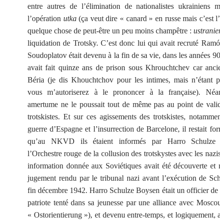
entre autres de l’élimination de nationalistes ukrainiens 
l’opération
utka
(ça veut dire « canard » en russe mais c’est 
quelque chose de peut-être un peu moins champêtre :
ustranie
liquidation de Trotsky. C’est donc lui qui avait recruté Ram
Soudoplatov était devenu à la fin de sa vie, dans les années 90,
avait fait quinze ans de prison sous Khrouchtchev car anci
Béria (je dis Khouchtchov pour les intimes, mais n’étant 
vous m’autoriserez à le prononcer à la française). Néa
amertume ne le poussait tout de même pas au point de valid
trotskistes. Et sur ces agissements des trotskistes, notamme
guerre d’Espagne et l’insurrection de Barcelone, il restait fo
qu’au NKVD ils étaient informés par Harro Schulze
l’Orchestre rouge de la collusion des trotskystes avec les nazis
information donnée aux Soviétiques avait été découverte et 
jugement rendu par le tribunal nazi avant l’exécution de S
fin décembre 1942. Harro Schulze Boysen était un officier de 
patriote tenté dans sa jeunesse par une alliance avec Mosco
« Ostorientierung »), et devenu entre-temps, et logiquement, an