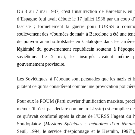
Du 3 au 7 mai 1937, c’est l’insurrection de Barcelone, en 
d’Espagne (qui avait débuté le 17 juillet 1936 par un coup d’É
fasciste ; formellement la guerre pour l’URSS a comm
soulèvement des «Journées de mai» à Barcelone a été une tenta
de pouvoir anarcho-trotskiste en Catalogne dans les arrières
légitimité du gouvernement républicain soutenu à l’époque
soviétique. Le 5 mai, les insurgés avaient même 
gouvernement provisoire.
Les Soviétiques, à l’époque sont persuadés que les nazis et le
pilotent ce qu’ils considèrent comme une provocation policière
Pour eux le POUM (Parti ouvrier d’unification marxiste, proc
même s’il n’est pas déclaré comme trotskyste) est complice des
ce qu’avait confirmé après la chute de l’URSS l’agent d
Soudoplatov (
Missions Spéciales :
mémoires d’un témoin 
1
Seuil, 1994, le service d’espionnage et le Kremlin, 1997
)