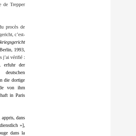
e de Trepper
 du procès de
richt, c’est-
kriegsgericht
 Berlin, 1993,
j’ai vérifié :
 erfuhr der
 deutschen
 die dortige
rde von ihm
haft in Paris
 appris, dans
ienstlich »],
ouge dans la