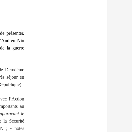
de présenter,
s d’Andreu Nin
de la guerre
 le Deuxième
ès séjour en
 République)
avec l’Action
importants au
uparavant le
 la Sécurité
AN ; « notes