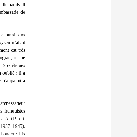
 allemands. Il
’ambassade de
 et aussi sans
ysen n’allait
ment est très
ingrad, on ne
 Soviétiques
oublié ; il a
 réapparaîtra
ambassadeur
s franquistes
 G. A. (1951).
(1937–1945).
 London: His