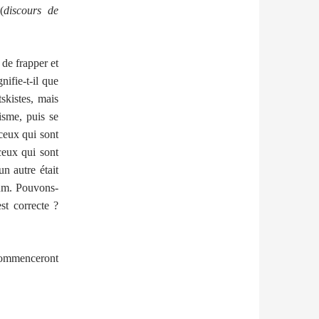
(
discours de
 de frapper et
nifie-t-il que
skistes, mais
isme, puis se
ceux qui sont
ceux qui sont
n autre était
num. Pouvons-
st correcte ?
 commenceront