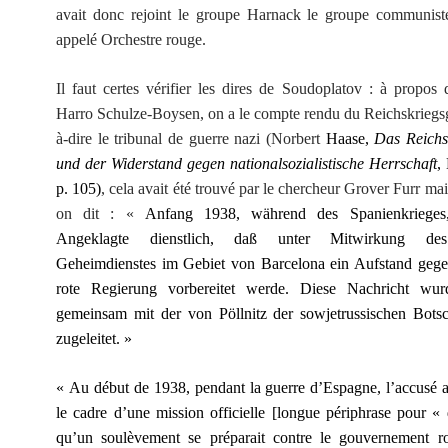
avait donc rejoint le groupe Harnack le groupe communist
appelé Orchestre rouge.
Il faut certes vérifier les dires de Soudoplatov : à propos
Harro Schulze-Boysen, on a le compte rendu du Reichskriegsge
à-dire le tribunal de guerre nazi (Norbert
Haase,
Das Reichs
und der Widerstand gegen nationalsozialistische Herrschaft
,
p. 105)
, cela avait été trouvé par le chercheur Grover Furr mais 
on dit : «
Anfang 1938, während des Spanienkrieges,
Angeklagte dienstlich, daß unter Mitwirkung des
Geheimdienstes im Gebiet von Barcelona ein Aufstand gegen
rote Regierung vorbereitet werde. Diese Nachricht wu
gemeinsam mit der von Pöllnitz der sowjetrussischen Botsc
zugeleitet. »
« Au début de 1938, pendant la guerre d’Espagne, l’accusé a
le cadre d’une mission officielle [longue périphrase pour « d
qu’un soulèvement se préparait contre le gouvernement r