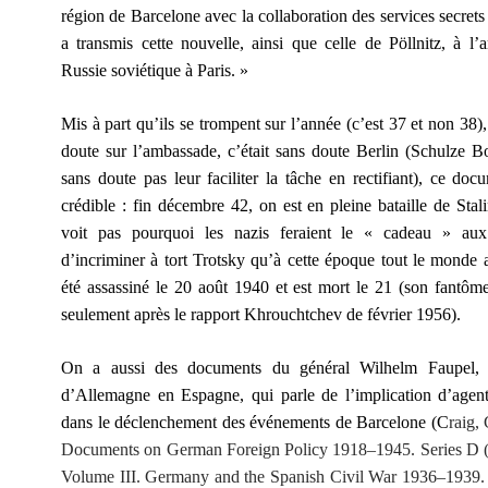
région de Barcelone avec la collaboration des services secrets
a transmis cette nouvelle, ainsi que celle de Pöllnitz, à l
Russie soviétique à Paris. »
Mis à part qu’ils se trompent sur l’année (c’est 37 et non 38),
doute sur l’ambassade, c’était sans doute Berlin (Schulze Bo
sans doute pas leur faciliter la tâche en rectifiant), ce docu
crédible : fin décembre 42, on est en pleine bataille de Stal
voit pas pourquoi les nazis feraient le « cadeau » aux
d’incriminer à tort Trotsky qu’à cette époque tout le monde a 
été assassiné le 20 août 1940 et est mort le 21 (son fantôme
seulement après le rapport Khrouchtchev de février 1956).
On a aussi des documents du général Wilhelm Faupel, 
d’Allemagne en Espagne, qui parle de l’implication d’agent
dans le déclenchement des événements de Barcelone (C
raig,
Documents on German Foreign Policy 1918–1945. Series D 
Volume III. Germany and the Spanish Civil War 1936–1939.