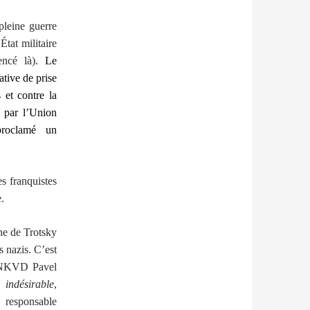
pleine guerre
tat militaire
encé là).
Le
tive de prise
 et contre la
 par l’Union
proclamé un
s franquistes
.
he de Trotsky
 nazis. C’est
u NKVD Pavel
indésirable
,
, responsable