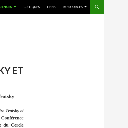
RENCES
CRITIQUES
LIENS
RESSOURCES
KY ET
Trotsky
re Trotsky et
. Conférence
ve du Cercle