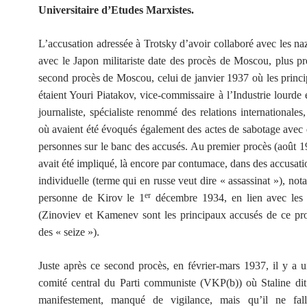
Universitaire d’Etudes Marxistes.
L’accusation adressée à Trotsky d’avoir collaboré avec les naz
avec le Japon militariste date des procès de Moscou, plus p
second procès de Moscou, celui de janvier 1937 où les princ
étaient Youri Piatakov, vice-commissaire à l’Industrie lourde 
journaliste, spécialiste renommé des relations internationales
où avaient été évoqués également des actes de sabotage avec 
personnes sur le banc des accusés. Au premier procès (août 1
avait été impliqué, là encore par contumace, dans des accusati
individuelle (terme qui en russe veut dire « assassinat »), no
er
personne de Kirov le 1
décembre 1934, en lien avec les z
(Zinoviev et Kamenev sont les principaux accusés de ce pro
des « seize »).
Juste après ce second procès, en février-mars 1937, il y a
comité central du Parti communiste (VKP(b)) où Staline dit
manifestement, manqué de vigilance, mais qu’il ne fall