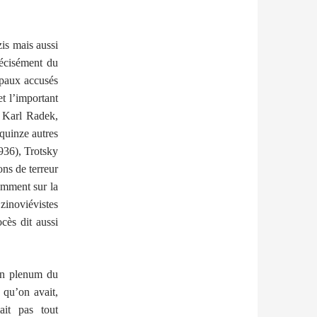
is mais aussi
récisément du
ipaux accusés
et l’important
, Karl Radek,
quinze autres
936), Trotsky
ons de terreur
tamment sur la
inoviévistes
cès dit aussi
 un plenum du
 qu’on avait,
ait pas tout