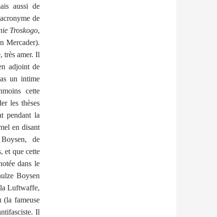
mais aussi de
l’acronyme de
nie Troskogo
,
ón Mercader).
 très amer. Il
en adjoint de
pas un intime
nmoins cette
er les thèses
nt pendant la
rmel en disant
 Boysen, de
, et que cette
notée dans le
chulze Boysen
la Luftwaffe,
u (la fameuse
tifasciste. Il