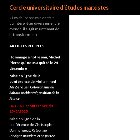
Recherche
Cercle universitaire d'études marxistes
« Les philosophes n'ont fait
qu'interpréter diversement le
monde, il s'agit maintenant de
le transformer. »
ARTICLES RÉCENTS
Hommage à notre ami, Michel
Pierre qui nous a quitté le 24
décembre
Mise en ligne de la
conférence de Mohammed
Ali Zerouali
Colonialisme au
Sahara occidental ; position de la
France
URGENT : conférence du
15/5/2025
Mise en ligne de la
conférence de Christophe
Darmangeat,
Retour sur
l’analyse marxiste et sa portée