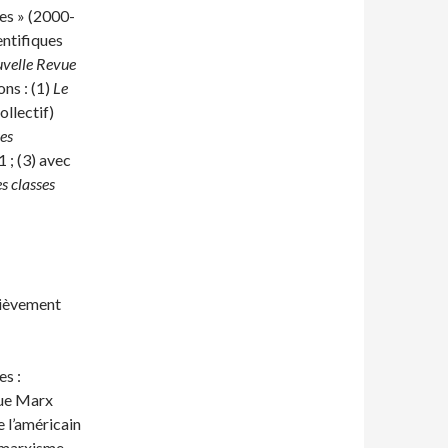
es » (2000-
entifiques
velle Revue
ns : (1)
Le
ollectif)
ses
 ; (3) avec
s classes
rièvement
es :
que Marx
e l’américain
 marxisme,