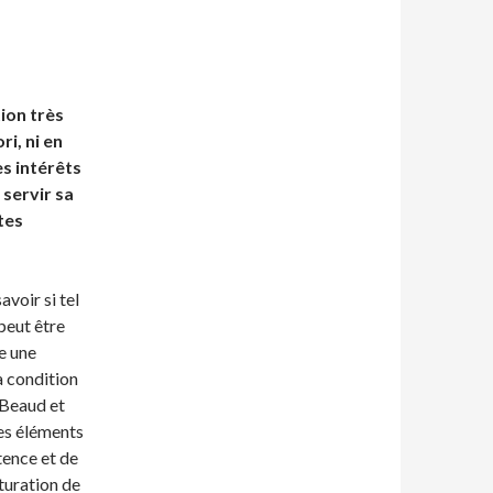
ion très
ri, ni en
es intérêts
 servir sa
tes
avoir si tel
 peut être
e une
a condition
 Beaud et
des éléments
tence et de
cturation de