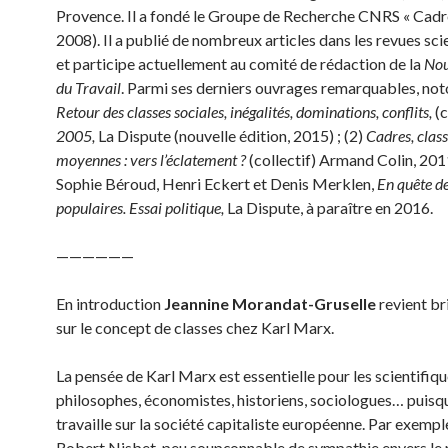
Provence. Il a fondé le Groupe de Recherche CNRS « Cadr
2008). Il a publié de nombreux articles dans les revues sci
et participe actuellement au comité de rédaction de la
Nou
du Travail
. Parmi ses derniers ouvrages remarquables, noto
Retour des classes sociales, inégalités, dominations, conflits,
(c
2005,
La Dispute (nouvelle édition, 2015) ; (2)
Cadres, clas
moyennes : vers l’éclatement ?
(collectif) Armand Colin, 2011
Sophie Béroud, Henri Eckert et Denis Merklen,
En quête de
populaires. Essai politique,
La Dispute, à paraître en 2016.
——————
En introduction
Jeannine Morandat-Gruselle
revient b
sur le concept de classes chez Karl Marx.
La pensée de Karl Marx est essentielle pour les scientifiqu
philosophes, économistes, historiens, sociologues… puis
travaille sur la société capitaliste européenne. Par exempl
Robert Nisbet, peu soupçonnable de sympathie envers le