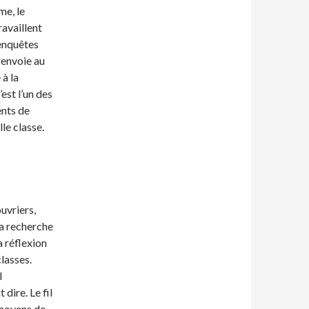
me, le
ravaillent
enquêtes
renvoie au
 à la
’est l’un des
ents de
le classe.
uvriers,
sa recherche
a réflexion
classes.
l
 dire. Le fil
 moyens de