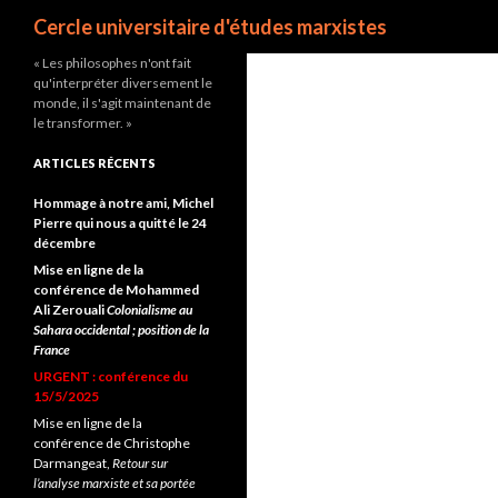
Recherche
Cercle universitaire d'études marxistes
« Les philosophes n'ont fait
qu'interpréter diversement le
monde, il s'agit maintenant de
le transformer. »
ARTICLES RÉCENTS
Hommage à notre ami, Michel
Pierre qui nous a quitté le 24
décembre
Mise en ligne de la
conférence de Mohammed
Ali Zerouali
Colonialisme au
Sahara occidental ; position de la
France
URGENT : conférence du
15/5/2025
Mise en ligne de la
conférence de Christophe
Darmangeat,
Retour sur
l’analyse marxiste et sa portée