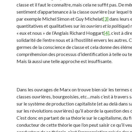
classe et il faut le connaître, mais cela ne suffit pas. De mê
sentiment d’appartenance à la classe ouvrière (sur lequel t
par exemple Michel Simon et Guy Michelat
[3]
dans leurs 
quantitatives et qualitatives sur
les ouvriers et la politique
) 
« eux et nous » de l’Anglais Richard Hoggart
[4]
, c’est à dire
solidarité de l’entre nous et à l’hostilité envers les autres. C
germes de la conscience de classe et cela donne des élém
compréhension des processus d’identification à telle ou tel
Mais là aussi une telle approche est insuffisante.
Dans les ouvrages de Marx on trouve bien sûr les termes o
classes ouvrières, bourgeoisies, etc…mais c’est à travers 
sur le système de production capitaliste (et au delà dans s
sur les révolutions ouvrières) qu’il aborde la question des 
C’est donc en partant de sa théorie sur le capitalisme, du fi
conducteur de cette théorie que l’on peut saisir ce qu’il veut
conducteur de sa théorie, c’est l’appropriation privée des