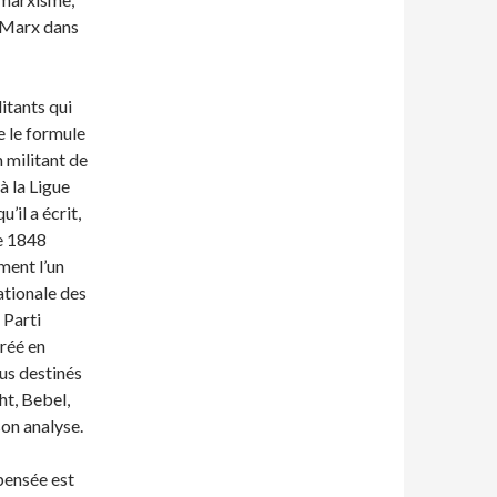
 Marx dans
itants qui
e le formule
n militant de
à la Ligue
il a écrit,
ée 1848
ement l’un
ationale des
 Parti
réé en
ous destinés
ht, Bebel,
on analyse.
 pensée est