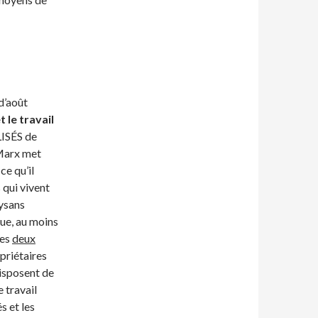
d’août
t le travail
LISÉS de
(Marx met
ce qu’il
 qui vivent
aysans
que, au moins
des
deux
opriétaires
disposent de
e travail
s et les