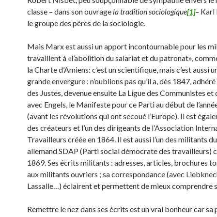
classe – dans son ouvrage
la tradition sociologique
[1]
–
Karl
le groupe des pères de la sociologie.
Mais Marx est aussi un apport incontournable pour les mil
travaillent à «l’abolition du salariat et du patronat», comm
la Charte d’Amiens: c’est un scientifique, mais c’est aussi u
grande envergure : n’oublions pas qu’il a, dès 1847, adhéré 
des Justes, devenue ensuite La Ligue des Communistes et qu’
avec Engels, le Manifeste pour ce Parti au début de l’ann
(avant les révolutions qui ont secoué l’Europe). Il est égal
des créateurs et l’un des dirigeants de l’Association Intern
Travailleurs créée en 1864. Il est aussi l’un des militants du
allemand SDAP (Parti social démocrate des travailleurs) c
1869. Ses écrits militants : adresses, articles, brochures t
aux militants ouvriers ; sa correspondance (avec Liebknec
Lassalle…) éclairent et permettent de mieux comprendre s
Remettre le nez dans ses écrits est un vrai bonheur car sa