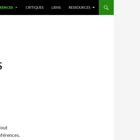
RENCES
CRITIQUES
LIENS
RESSOURCES
S
Z
Tout
nférences.