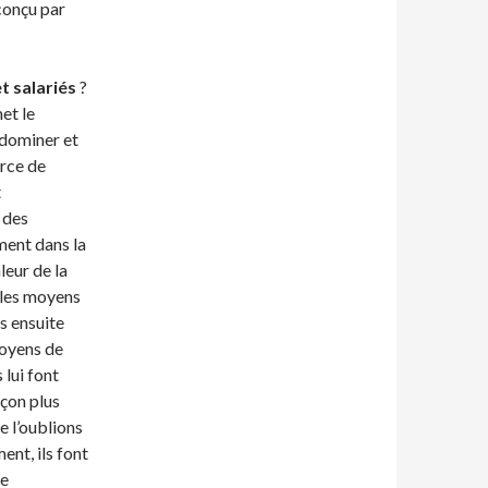
 conçu par
t salariés
?
et le
 dominer et
orce de
t
 des
ment dans la
leur de la
r les moyens
s ensuite
moyens de
 lui font
çon plus
ne l’oublions
ent, ils font
de