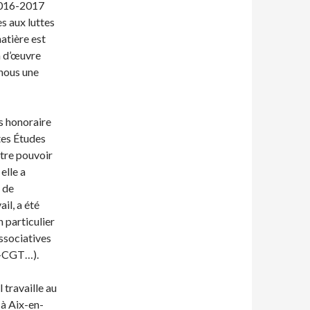
 2016-2017
s aux luttes
matière est
in d’œuvre
-nous une
s honoraire
tes Études
ntre pouvoir
elle a
é de
il, a été
 particulier
ssociatives
T-CGT…).
 travaille au
 à Aix-en-