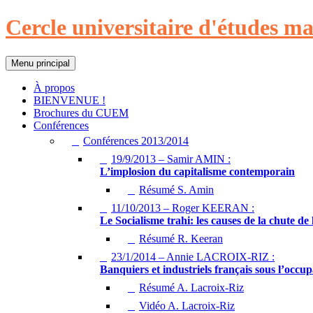
Cercle universitaire d'études ma
Recherche
Aller
Menu principal
au
contenu
À propos
BIENVENUE !
Brochures du CUEM
Conférences
Conférences 2013/2014
19/9/2013 – Samir AMIN :
L’implosion du capitalisme contemporain
Résumé S. Amin
11/10/2013 – Roger KEERAN :
Le Socialisme trahi: les causes de la chute de
Résumé R. Keeran
23/1/2014 – Annie LACROIX-RIZ :
Banquiers et industriels français sous l’occup
Résumé A. Lacroix-Riz
Vidéo A. Lacroix-Riz