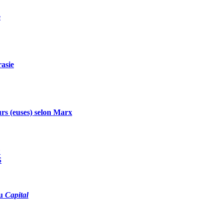
e
rasie
urs (euses) selon Marx
:
S
du
Capital