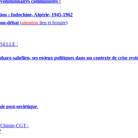
révolutionnaires communistes !
ion : Indochine, Algérie, 1945-1962
nion-débat
(
attention
lieu et horaire)
USELLE :
aharo-sahélien, ses enjeux politiques dans un contexte de crise sys
sie post-soviétique
.
i Chimie-CGT :
?