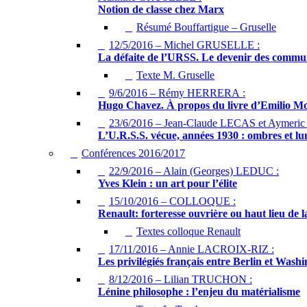
Notion de classe chez Marx
Résumé Bouffartigue – Gruselle
12/5/2016 – Michel GRUSELLE :
La défaite de l’URSS. Le devenir des commun
Texte M. Gruselle
9/6/2016 – Rémy HERRERA :
Hugo Chavez. À propos du livre d’Emilio M
23/6/2016 – Jean-Claude LECAS et Aymer
L’U.R.S.S. vécue, années 1930 : ombres et lu
Conférences 2016/2017
22/9/2016 – Alain (Georges) LEDUC :
Yves Klein : un art pour l’élite
15/10/2016 – COLLOQUE :
Renault: forteresse ouvrière ou haut lieu de la
Textes colloque Renault
17/11/2016 – Annie LACROIX-RIZ :
Les privilégiés français entre Berlin et Washi
8/12/2016 – Lilian TRUCHON :
Lénine philosophe : l’enjeu du matérialisme