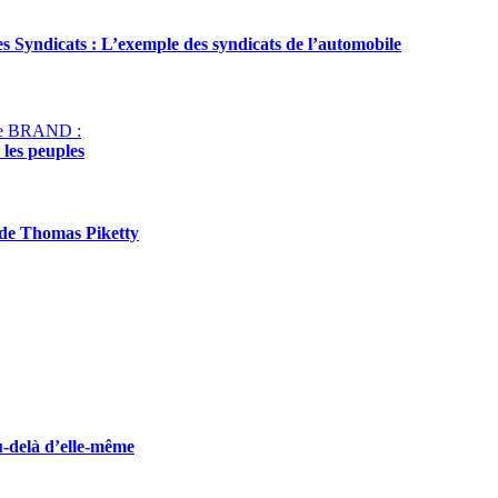
s Syndicats : L’exemple des syndi­cats de l’automobile
le BRAND :
 les peuples
de Thomas Piketty
u-delà d’elle-même