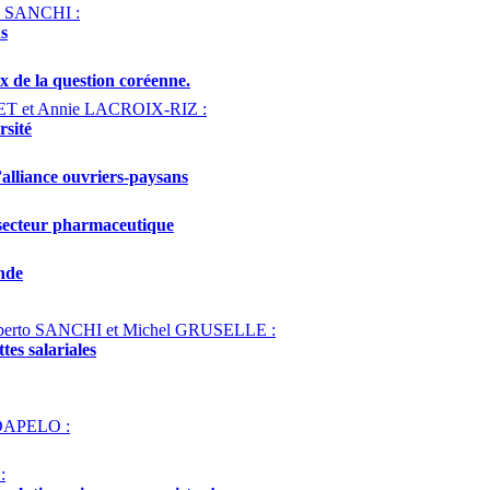
to SANCHI :
ns
ux de la question coréenne.
MET et Annie LACROIX-RIZ :
rsité
’alliance ouvriers-paysans
 secteur pharmaceutique
nde
lberto SANCHI et Michel GRUSELLE :
tes salariales
 DAPELO :
: