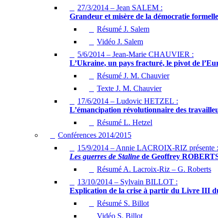
27/3/2014 – Jean SALEM :
Grandeur et misère de la démocratie formell
Résumé J. Salem
Vidéo J. Salem
5/6/2014 – Jean-Marie CHAUVIER :
L’Ukraine, un pays fracturé, le pivot de l’Eu
Résumé J. M. Chauvier
Texte J. M. Chauvier
17/6/2014 – Ludovic HETZEL :
L’émancipation révolutionnaire des travaille
Résumé L. Hetzel
Conférences 2014/2015
15/9/2014 – Annie LACROIX-RIZ présente 
Les guerres de Staline
de Geoffrey ROBERT
Résumé A. Lacroix-Riz – G. Roberts
13/10/2014 – Sylvain BILLOT :
Explication de la crise à partir du Livre III 
Résumé S. Billot
Vidéo S. Billot