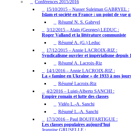
Conférences 2015/2016
15/10/2015 – Nasser Suleiman GABRYEL :
Islam et société en France : un point de vue 
Résumé N. S. Gabryel
3/12/2015 – Alain (Georges) LEDUC :
Roger Valland et la littérature communiste
Résumé A. (G.) Leduc
17/12/2015 – Annie LACROIX-RIZ :
Syndicalisme ouvrier et impérialisme depuis 
Résumé A. Lacroix-Riz
14/1/2016 – Annie LACROIX-RIZ :
La « famine en Ukraine » de 1933 à nos jour
Résumé Lacroix-Riz
4/2/2016 – Luigi-Alberto SANCHI :
Empire romain et lutte des classes
Vidéo L.-A. Sanchi
Résumé L.-A. Sanchi
17/3/2016 – Paul BOUFFARTIGUE :
Les classes populaires aujourd’hui
Jeannine GRUSELLE :