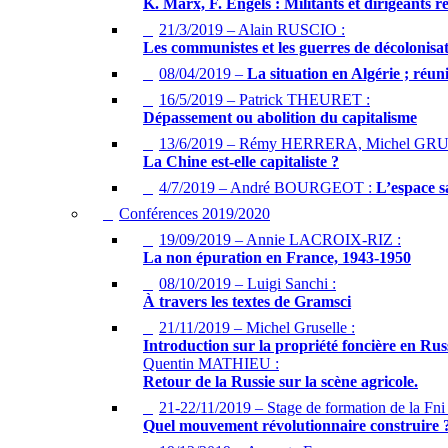
K. Marx, F. Engels : Militants et dirigeants 
21/3/2019 – Alain RUSCIO :
Les communistes et les guerres de décolonisat
08/04/2019 –
La situation en Algérie ; réu
16/5/2019 – Patrick THEURET :
Dépassement ou abolition du capitalisme
13/6/2019 – Rémy HERRERA, Michel GR
La Chine est-elle capitaliste ?
4/7/2019 – André BOURGEOT :
L’espace s
Conférences 2019/2020
19/09/2019 – Annie LACROIX-RIZ :
La non épuration en France, 1943-1950
08/10/2019 – Luigi Sanchi :
À travers les textes de Gramsci
21/11/2019 – Michel Gruselle :
Introduction sur la propriété foncière en Rus
Quentin MATHIEU :
Retour de la Russie sur la scène agricole.
21-22/11/2019 – Stage de formation de la Fn
Quel mouvement révolutionnaire construire 