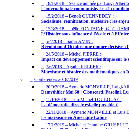
18/1/2018 – Séance animée par Luigi-Alber
L’internationale communiste, les 21 conditio
15/2/2018 – Benoît QUENNEDEY :
Socialisme, réunification, nucléaire : les enje
15/3/2018 – Joëlle FONTAINE, Gisèle JA
L’Histoire sous influence à l’école et à l’Unive
5/4/2018 – Samir AMIN :
Révolution d’Octobre une donnée décisive : l
24/5/2018 – Michel PIERRE :
Impact du développement scientifique sur le
7/6/2018 – Agathe KELLER :
Marxisme et histoire des mathématiques en I
Conférences 2018/2019
20/9/2018 – Aymeric MONVILLE, Luigi-A
Démythifier Mai 68 : Clouscard, Pasolini, Lut
11/10/2018 – Jean-Michel TOULOUSE :
La démocratie directe est-elle possible ?
22/11/2018 – Aymeric MONVILLE et Luis
Le marxisme en Amérique Latine
17/1/2019 – Michel et Jeannine GRUSELLE 