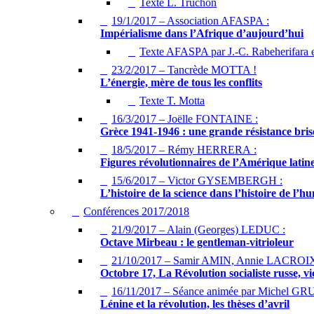
Texte L. Truchon
19/1/2017 – Association AFASPA :
Impérialisme dans l’Afrique d’aujourd’hui
Texte AFASPA par J.-C. Rabeherifara 
23/2/2017 – Tancrède MOTTA !
L’énergie, mère de tous les conflits
Texte T. Motta
16/3/2017 – Joëlle FONTAINE :
Grèce 1941-1946 : une grande résistance bris
18/5/2017 – Rémy HERRERA :
Figures révolutionnaires de l’Amérique latin
15/6/2017 – Victor GYSEMBERGH :
L’histoire de la science dans l’histoire de l’
Conférences 2017/2018
21/9/2017 – Alain (Georges) LEDUC :
Octave Mirbeau : le gentleman-vitrioleur
21/10/2017 – Samir AMIN, Annie LACROIX
Octobre 17, La Révolution socialiste russe, vi
16/11/2017 – Séance animée par Michel G
Lénine et la révolution, les thèses d’avril