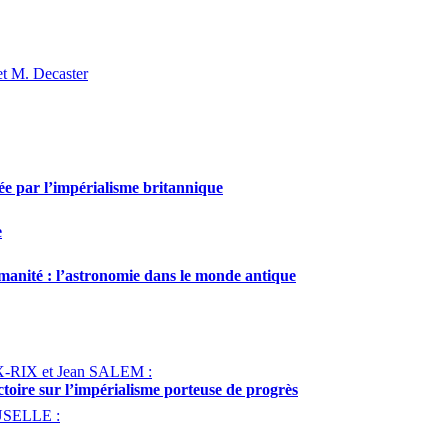
et M. Decaster
ée par l’impérialisme britannique
e
humanité : l’astronomie dans le monde antique
-RIX et Jean SALEM :
ctoire sur l’impérialisme porteuse de progrès
RUSELLE :