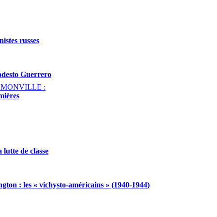
istes russes
odesto Guerrero
ic MONVILLE :
mières
 lutte de classe
ngton : les « vichysto-américains » (1940-1944)