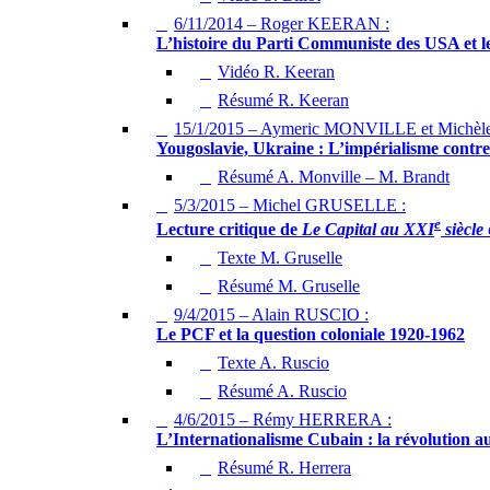
6/11/2014 – Roger KEERAN :
L’histoire du Parti Communiste des USA et le
Vidéo R. Keeran
Résumé R. Keeran
15/1/2015 – Aymeric MONVILLE et Michè
Yougoslavie, Ukraine : L’impérialisme contre
Résumé A. Monville – M. Brandt
5/3/2015 – Michel GRUSELLE :
e
Lecture critique de
Le Capital au XXI
siècle
Texte M. Gruselle
Résumé M. Gruselle
9/4/2015 – Alain RUSCIO :
Le PCF et la question coloniale 1920-1962
Texte A. Ruscio
Résumé A. Ruscio
4/6/2015 – Rémy HERRERA :
L’Internationalisme Cubain : la révolution a
Résumé R. Herrera