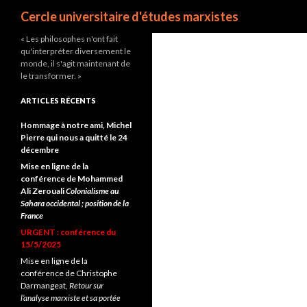
Recherche
Cercle universitaire d'études marxistes
« Les philosophes n'ont fait
qu'interpréter diversement le
monde, il s'agit maintenant de
le transformer. »
ARTICLES RÉCENTS
Hommage à notre ami, Michel
Pierre qui nous a quitté le 24
décembre
Mise en ligne de la
conférence de Mohammed
Ali Zerouali
Colonialisme au
Sahara occidental ; position de la
France
URGENT : conférence du
15/5/2025
Mise en ligne de la
conférence de Christophe
Darmangeat,
Retour sur
l’analyse marxiste et sa portée