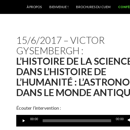
ALLER AU CONTENU
À PROPOS
BIENVENUE !
BROCHURES DU CUEM
CONFÉ
15/6/2017 – VICTOR
GYSEMBERGH :
L’HISTOIRE DE LA SCIENC
DANS L’HISTOIRE DE
L’HUMANITÉ : L’ASTRON
DANS LE MONDE ANTIQ
Écouter l’intervention :
Lecteur
00:00
00:00
audio